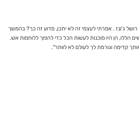
בה עליה הטרידה את מוחי, מאיזו שהיא סיבה. חיפשתי "לוחמת האש הראשונה בניו יורק", ומה שהופיע היה שנת 1982 – רושל ג'ונז . אמרתי לעצמי זה לא יתכן, מדוע זה כך? בהמשך
 הללו, הן היו מוכנות לעשות הכל כדי להפוך ללוחמות אש.
ך קדימה וגורמת לך לעולם לא לוותר".