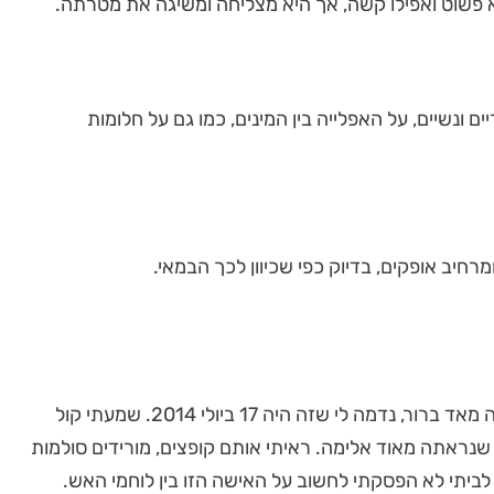
פשוט ואפילו קשה, אך היא מצליחה ומשיגה את מטרתה.
 ונשיים, על האפלייה בין המינים, כמו גם על חלומות
מרחיב אופקים, בדיוק כפי שכיוון לכך הבמאי.
"אני זוכר בברור את היום בו נולד הרעיון במוחי, גרתי כמה שנים בניו יורק, בגלגול הקודם שלי כאיש כספים. אני זוכר את היום הזה מאד ברור, נדמה לי שזה היה 17 ביולי 2014. שמעתי קול
שנראתה מאוד אלימה. ראיתי אותם קופצים, מורידים סולמות
לביתי לא הפסקתי לחשוב על האישה הזו בין לוחמי האש.