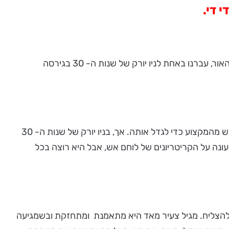
 די.
לקחתי פסק זמן מהקניות, הניקיונות וההכנות לפסח, ונסעתי עם נכדי, גאי בן ½ 7, לבלות זמן איכות בסרט "לב של אש". כשכבה האור, עברנו באחת לניו יורק של שנות ה- 30 בגירסה
הכרנו את ג'ורג'יה (בדיבובה של נועה כהן) - ילדה קטנה עם חלום גדול: להיות לוחמת אש, לעבוד ככבאית בדיוק כמו אביה שפרש מהמקצוע כדי לגדל אותה. אך, בניו יורק של שנות ה- 30
עונה על הקריטריונים של לוחם אש, אבל היא רוצה בכל
ולהצליח. מגיל צעיר מאד היא מתאמנת ומתחזקת ובשמגיעה