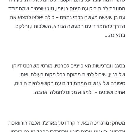
החוזרת לבית ריק עם תינוק בן יומו, וזוג שופטים שמתמודד
עם בן שעשה מעשה בלתי נתפס – כולם יאלצו למצוא את
הדרך להתמודד עם המעשה הנורא, השלכותיו, וחלקם
בתאונה...
בסגנון וברגישות האופייניים לסרטיו, מורטי משרטט דיוקן
של בניין, שיכול להיות ממוקם בכל מקום בעולם, ואת
סיפורם של אנשים המתמודדים עם הקושי להיות הורים,
אחים ושכנים - ולמצוא מקום לחמלה ואהבה.
משחק: מרגריטה באי, ריקרדו סקמארצ'ו, אלבה רורוואכר,
אדריאנו ג'אניני, אלנה לייטי, אלסנדרו ספרדוטי, נני מורטי