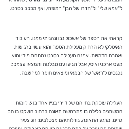
ל"אמא שלי" ול"חדרו של הבן" המופתי, ואף מככב בסרט.
קראתי את הספר של אשכול נבו ונהניתי ממנו. העיבוד
האיטלקי לא הרחיק מעלילת הספר, והוא עשוי ברגישות
ואהבת הדמויות. אמנם העלילה בסרט נמתחת מידי והוא
מעט ארכני ואיטי, אבל תגיעו עם סבלנות ותמצאו עצמכם
נכנסים ל'ראש' של הבמאי ומוצאים חומר למחשבה.
העלילה עוסקת בחייהם של דיירי בניין אחד בן 3 קומות,
המשתנים בלילה בו מתרחשת תאונה ברחוב השקט בו הם
גרים. מרגע התאונה, גורלותיהם מצטלבים: זוג צעיר
שתוהה מה עובר על בתם הקטנה כשהם לא לידה, צעירה