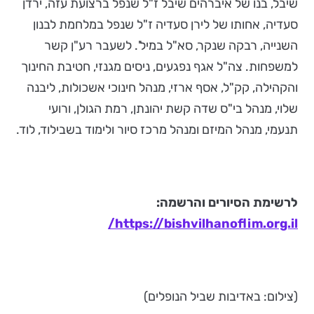
שיבל, בנו של איברהים שיבל ז"ל שנפל ברצועת עזה, ירדן
סעדיה, אחותו של לירן סעדיה ז"ל שנפל במלחמת לבנון
השנייה, רבקה שנקר, סא"ל במיל'. לשעבר רע"ן קשר
למשפחות. צה"ל אגף נפגעים, ניסים מגנזי, חטיבת החינוך
והקהילה, קק"ל, אסף ארזי, מנהל חינוכי אשכולות, ליבנה
שלוי, מנהל בי"ס שדה קשת יהונתן, רמת הגולן, ורועי
תנעמי, מנהל המיזם ומנהל מרכז סיור ולימוד בשבילוד, לוד.
לרשימת הסיורים והרשמה:
/
https://bishvilhanoflim.org.il
(צילום: באדיבות שביל הנופלים)