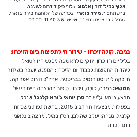
אלוף במיל' דורון אלמוג
. אלוף פיקוד דרום לשעבר.
בהשתתפות
מירה בן ארי
, נכדתה של הלוחמת מירה בן ארי,
שנפלה בניצנים בתש"ח. שלישי 3.5 09:00-11:30
במבה, קולה זיכרון – שידור חי לתפוצות ביום הזיכרון:
בליל יום הזיכרון, יתקיים לראשונה מפגש חי וירטואלי
ליהדות התפוצות לכבוד יום הזיכרון: המפגש יועבר בשידור
חי לקהילות וסטודנטים בבריטניה, ארה"ב ודרום אפריקה.
הנושא:
במבה, קולה, זיכרון. סיפור ההנצחה הייחודי של
מבצע ג'וחא, ע"ש רב
סרן יוחאי ג'וחא קלנגל
שנפל
בפעילות מבצעית הר דב ב 2015. בהשתתפות משפחת
קלנגל. מנחה: יעקב שה לבן, רס"ן במיל'. מרצה בינלאומי
ויזם חברתי.