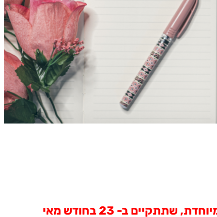
עידכון בנושא ההצעות לשינוי בתקנון ארגון גמלאי דיסקונט ותזכורת להזמנה לאסיפה המיוחדת, שתתקיים ב- 23 בחודש מאי