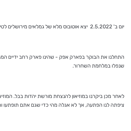
יום ב' 2.5.2022 יצא אוטובוס מלא של גמלאים מירושלים לטיול שהתקיים בתל אפק ובמוזיאון למורשת יהדות בבל. היה יום קסום ומלא עניין.
התחלנו את הבוקר בפארק אפק - שהינו פארק רחב ידיים המח
שנפלו במלחמת השחרור.
לאחר מכן ביקרנו במוזיאון להנצחת מורשת יהדות בבל. המוזיאון 
ציפתה לנו הפתעה, אך לא אגלה מהי כדי שגם אתם תופתעו ות