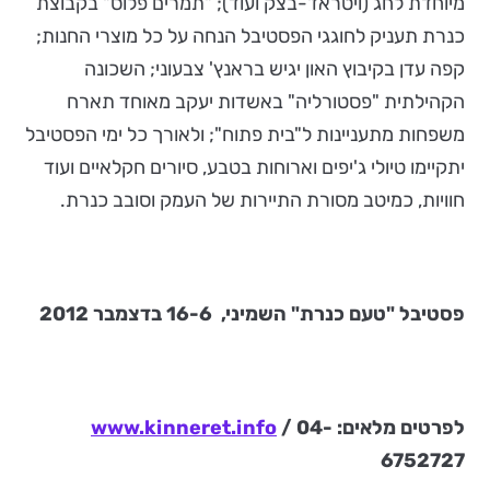
מיוחדת לחג (ויטראז'-בצק ועוד); "תמרים פלוס" בקבוצת
כנרת תעניק לחוגגי הפסטיבל הנחה על כל מוצרי החנות;
קפה עדן בקיבוץ האון יגיש בראנץ' צבעוני; השכונה
הקהילתית "פסטורליה" באשדות יעקב מאוחד תארח
משפחות מתעניינות ל"בית פתוח"; ולאורך כל ימי הפסטיבל
יתקיימו טיולי ג'יפים וארוחות בטבע, סיורים חקלאיים ועוד
חוויות, כמיטב מסורת התיירות של העמק וסובב כנרת.
פסטיבל "טעם כנרת" השמיני, 16-6 בדצמבר 2012
לפרטים מלאים:
/ 04-
www.kinneret.info
6752727