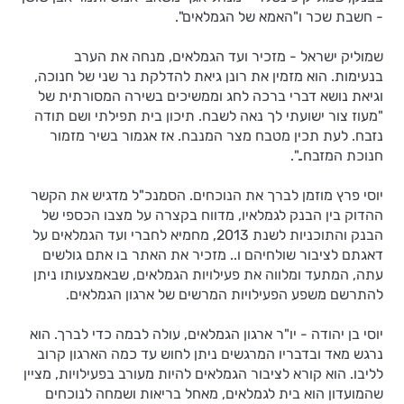
- חשבת שכר ו"האמא של הגמלאים".
שמוליק ישראל - מזכיר ועד הגמלאים, מנחה את הערב
בנעימות. הוא מזמין את רונן גיאת להדלקת נר שני של חנוכה,
וגיאת נושא דברי ברכה לחג וממשיכים בשירה המסורתית של
"מעוז צור ישועתי לך נאה לשבח. תיכון בית תפילתי ושם תודה
נזבח. לעת תכין מטבח מצר המנבח. אז אגמור בשיר מזמור
חנוכת המזבח..".
יוסי פרץ מוזמן לברך את הנוכחים. הסמנכ"ל מדגיש את הקשר
ההדוק בין הבנק לגמלאיו, מדווח בקצרה על מצבו הכספי של
הבנק והתוכניות לשנת 2013, מחמיא לחברי ועד הגמלאים על
דאגתם לציבור שולחיהם ו.. מזכיר את האתר בו אתם גולשים
עתה, המתעד ומלווה את פעילויות הגמלאים, שבאמצעותו ניתן
להתרשם משפע הפעילויות המרשים של ארגון הגמלאים.
יוסי בן יהודה - יו"ר ארגון הגמלאים, עולה לבמה כדי לברך. הוא
נרגש מאד ובדבריו המרגשים ניתן לחוש עד כמה הארגון קרוב
לליבו. הוא קורא לציבור הגמלאים להיות מעורב בפעילויות, מציין
שהמועדון הוא בית לגמלאים, מאחל בריאות ושמחה לנוכחים