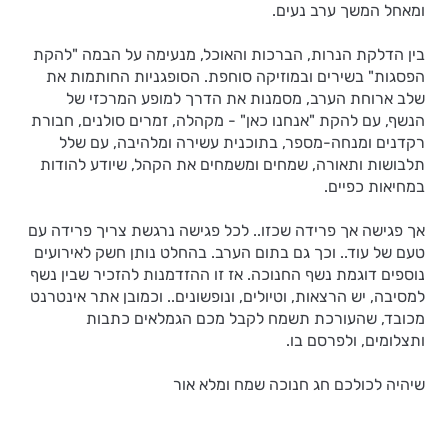
ומאחל המשך ערב נעים.
בין הדלקת הנרות, הברכות והאוכל, מנעימה על הבמה "להקת
הפסגות" בשירים ובמוזיקה סוחפת. הסופגניות החותמות את
שלב ארוחת הערב, מסמנות את הדרך למופע המרכזי של
הנשף, עם להקת "אנחנו כאן" - מקהלה, זמרים סולנים, חבורת
רקדנים ומנחה-מספר, בתוכנית עשירה ומלהיבה, עם שלל
תלבושות ותאורה, שמחים ומשמחים את הקהל, שיודע להודות
במחיאות כפיים.
אך פגישה אך פרידה שכזו.. לכל פגישה נרגשת צריך פרידה עם
טעם של עוד.. וכך גם בתום הערב. בהחלט נותן חשק לאירועים
נוספים דוגמת נשף החנוכה. אז זו ההזדמנות להזכיר שבין נשף
למסיבה, יש הרצאות, וטיולים, ונופשונים.. וכמובן אתר אינטרנט
מכובד, שהעורכת תשמח לקבל מכם הגמלאים כתבות
ותצלומים, ולפרסם בו.
שיהיה לכולכם חג חנוכה שמח ומלא אור