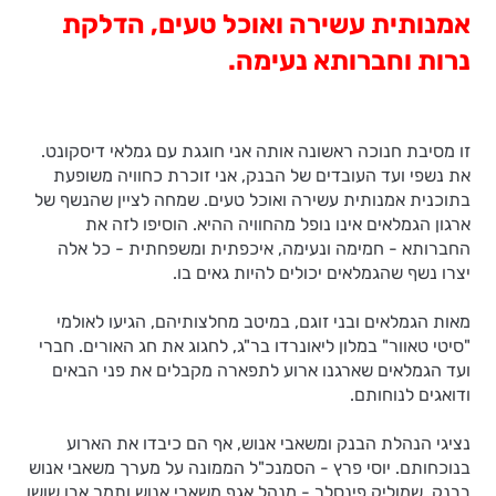
אמנותית עשירה ואוכל טעים, הדלקת
נרות וחברותא נעימה.
זו מסיבת חנוכה ראשונה אותה אני חוגגת עם גמלאי דיסקונט.
את נשפי ועד העובדים של הבנק, אני זוכרת כחוויה משופעת
בתוכנית אמנותית עשירה ואוכל טעים. שמחה לציין שהנשף של
ארגון הגמלאים אינו נופל מהחוויה ההיא. הוסיפו לזה את
החברותא - חמימה ונעימה, איכפתית ומשפחתית - כל אלה
יצרו נשף שהגמלאים יכולים להיות גאים בו.
מאות הגמלאים ובני זוגם, במיטב מחלצותיהם, הגיעו לאולמי
"סיטי טאוור" במלון ליאונרדו בר"ג, לחגוג את חג האורים. חברי
ועד הגמלאים שארגנו ארוע לתפארה מקבלים את פני הבאים
ודואגים לנוחותם.
נציגי הנהלת הבנק ומשאבי אנוש, אף הם כיבדו את הארוע
בנוכחותם. יוסי פרץ - הסמנכ"ל הממונה על מערך משאבי אנוש
בבנק, שמוליק פינסלר - מנהל אגף משאבי אנוש ותמר אבן שושן