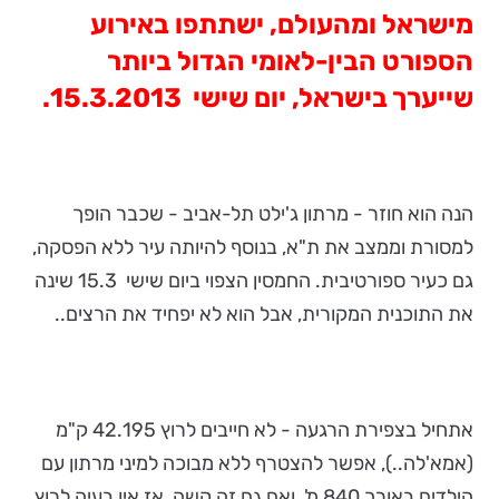
מישראל ומהעולם, ישתתפו באירוע
הספורט הבין-לאומי הגדול ביותר
שייערך בישראל, יום שישי 15.3.2013.
הנה הוא חוזר - מרתון ג'ילט תל-אביב - שכבר הופך
למסורת וממצב את ת"א, בנוסף להיותה עיר ללא הפסקה,
גם כעיר ספורטיבית. החמסין הצפוי ביום שישי 15.3 שינה
את התוכנית המקורית, אבל הוא לא יפחיד את הרצים..
אתחיל בצפירת הרגעה - לא חייבים לרוץ 42.195 ק"מ
(אמא'לה..), אפשר להצטרף ללא מבוכה למיני מרתון עם
הילדים באורך 840 מ', ואם גם זה קשה, אז אין בעיה לרוץ