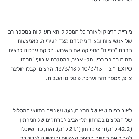
מיריית הזינוק ולאורך כל המסלול, האירוע ילווה במספר רב
של אנשי צוות ובציוד מתקדם מצד העירייה, באמצעות
חברת "כפיים" המפיקה את האירוע. חלוקת ערכות לרצים
תהיה בכיכר רבין, תל- אביב, במסגרת אירועי "מרתון
EXPO " ב - 10/3/13 ל 13/3/13. הרצים יקבלו חולצה,
צ'יפ, מספר חזה וערכת פינוקים והטבות.
לאור כמות שיא של הרצים, נעשו שינויים בתוואי המסלול
של המקצים במרתון תל-אביב למרחקים של המרתון
(42.2 ק"מ) וחצי מרתון (21.1 ק"מ), זאת, כדי שיוכלו
להכיל את כמויות הרצים הצפויות והעשויות לגדול לכ