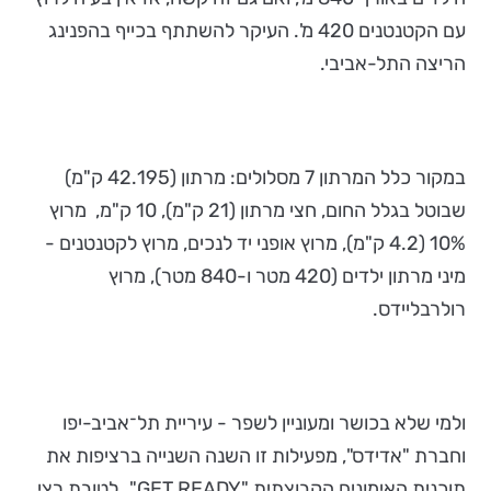
עם הקטנטנים 420 מ'. העיקר להשתתף בכייף בהפנינג
הריצה התל-אביבי.
במקור כלל המרתון 7 מסלולים: מרתון (42.195 ק"מ)
שבוטל בגלל החום, חצי מרתון (21 ק"מ), 10 ק"מ, מרוץ
10% (4.2 ק"מ), מרוץ אופני יד לנכים, מרוץ לקטנטנים -
מיני מרתון ילדים (420 מטר ו-840 מטר), מרוץ
רולרבליידס.
ולמי שלא בכושר ומעוניין לשפר - עיריית תל־אביב-יפו
וחברת "אדידס", מפעילות זו השנה השנייה ברציפות את
תוכנית האימונים הקבוצתית "GET READY", לטובת רצי