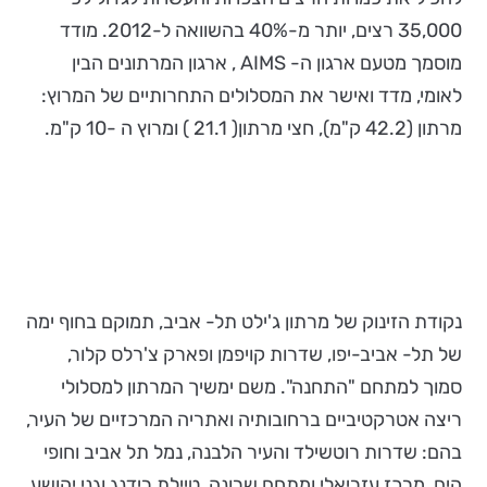
35,000 רצים, יותר מ-40% בהשוואה ל-2012. מודד
מוסמך מטעם ארגון ה- AIMS , ארגון המרתונים הבין
לאומי, מדד ואישר את המסלולים התחרותיים של המרוץ:
מרתון (42.2 ק"מ), חצי מרתון( 21.1 ) ומרוץ ה -10 ק"מ.
נקודת הזינוק של מרתון ג'ילט תל- אביב, תמוקם בחוף ימה
של תל- אביב-יפו, שדרות קויפמן ופארק צ'רלס קלור,
סמוך למתחם "התחנה". משם ימשיך המרתון למסלולי
ריצה אטרקטיביים ברחובותיה ואתריה המרכזיים של העיר,
בהם: שדרות רוטשילד והעיר הלבנה, נמל תל אביב וחופי
הים, מרכז עזריאלי ומתחם שרונה, טיילת רידנג וגני יהושע,