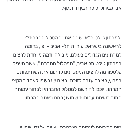
אבן גבירול, כיכר רבין ודיזנגוף.
ולמרתון ג'ילט ת"א יש גם את "המסלול החברתי":
לראשונה בישראל, עיריית תל- אביב - יפו, בדומה
למרתונים הגדולים בעולם, מובילה יוזמה מיוחדת לרצים
במרתון ג'ילט תל אביב, "המסלול החברתי", אשר מעניק
פלטפורמה לרצים המעוניינים לרתום את השתתפותם
במרוץ, לצורך עזרה לזולת. רצים שנרשמו לאחד ממקצי
המרתון, יוכלו להירשם למסלול החברתי ולבחור עמותה
מתוך רשימת עמותות שתוצע להם באתר המרתון.
גיוס התרומה לעמותה הנבחרת ייעשה על ידי שימוש