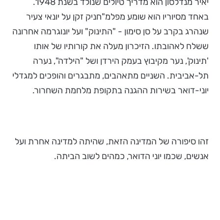
יאיר מנדלסון הוא מדריך טיולים שנולד בשנת 1948.
באחד מסיוריו הוא שומע מפלמ"חניק זקן על יונאי צעיר
שנהרג בקרב על סן סימון - "התינוק" ועל יונוגרמה אחרונה
ששלח לאהובתו. הזיכרון מעלה את קורותיו של אותו
'תינוק', נער מקיבוץ בעמק הירדן ושל "הילדה", נערה
תל-אביבית. השניים מתאהבים, מתבגרים והופכים למגדלי
יוני-דואר בשירות ההגנה בתקופת מלחמת השחרור.
זהו סיפורה של המדינה הזאת, שהיתה למדינה אחרת ועל
אנשים, שכמו יוני הדואר, כמהים לשוב הביתה.