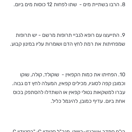
8. הרבו בשתיית מים - שתו לפחות 12 כוסות מים ביום.
9. התייעצו עם רופא לגביי תרופות מרשם - יש תרופות
שמפחיתות את רמת לחץ הדם ושומרות עליו במינון קבוע.
10. הפחיתו את כמות הקפאין - שוקולד, קולה, שוקו
וכמובן קפה לסוגיו, מכילים קפאין, המעלה לחץ דם גבוה.
עברו למשקאות נטולי קפאין או השתדלו להסתפק בכוס
אחת ביום. עדיף כמובן, להיגמל כליל.
רו"ח סמדר אשכנזי-רייויט, מנכ"ל סטודיו C: "בסטודיו C