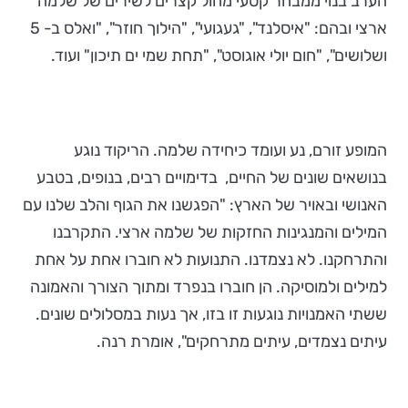
הערב בנוי ממבחר קטעי מחול קצרים לשירים של שלמה
ארצי ובהם: "איסלנד", "געגועי", "הילוך חוזר", "ואלס ב- 5
ושלושים", "חום יולי אוגוסט", "תחת שמי ים תיכון" ועוד.
המופע זורם, נע ועומד כיחידה שלמה. הריקוד נוגע
בנושאים שונים של החיים, בדימויים רבים, בנופים, בטבע
האנושי ובאויר של הארץ: "הפגשנו את הגוף והלב שלנו עם
המילים והמנגינות החזקות של שלמה ארצי. התקרבנו
והתרחקנו. לא נצמדנו. התנועות לא חוברו אחת על אחת
למילים ולמוסיקה. הן חוברו בנפרד ומתוך הצורך והאמונה
ששתי האמנויות נוגעות זו בזו, אך נעות במסלולים שונים.
עיתים נצמדים, עיתים מתרחקים", אומרת רנה.