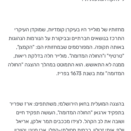
מחזותיו של מולייר היו בעיקרן קומדיות, שמוקדן העיקרי
התרכז בנושאים חברתיים ובביקורת על הנורמות הנהוגות
באותה תקופה. המפורסמים שבמחזותיו הם: "הקמצן",
"טרטיף" ו"החולה המדומה". מולייר חלה בדלקת ריאות,
ממנה לא התאושש. הוא התמוטט במהלך ההצגה "החולה
המדומה" ומת בשנת 1673 בפריז.
בהצגה המועלית בחאן הירושלמי, משתתפים: ארז שפריר
בתפקיד ארגאן "החולה המדומה", העושה תפקיד חיים
ושובה את לב הקהל. לצידו מככבים תמר אלקן, אריאל
וולף, איתי זבולון, כרמית מסילתי-קפלן, אבי פניני, יהויכין