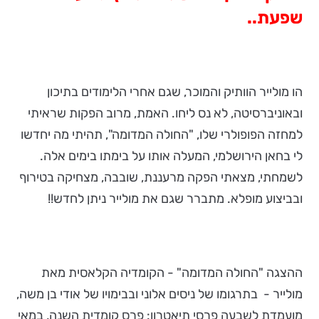
שפעת..
הו מולייר הוותיק והמוכר, שגם אחרי הלימודים בתיכון
ובאוניברסיטה, לא נס ליחו. האמת, מרוב הפקות שראיתי
למחזה הפופולרי שלו, "החולה המדומה", תהיתי מה יחדשו
לי בחאן הירושלמי, המעלה אותו על בימתו בימים אלה.
לשמחתי, מצאתי הפקה מרעננת, שובבה, מצחיקה בטירוף
ובביצוע מופלא. מתברר שגם את מולייר ניתן לחדש!!
ההצגה "החולה המדומה" - הקומדיה הקלאסית מאת
מולייר - בתרגומו של ניסים אלוני ובבימויו של אודי בן משה,
מועמדת לשבעה פרסי תיאטרון: פרס קומדית השנה, במאי