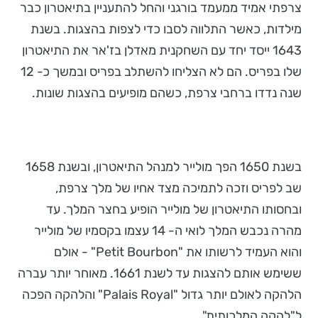
צרפתי אמיד ממעמד בורגני והחל להתעניין בתיאטרון כבר
מילדות, כאשר התלווה לסבו כדי לצפות בהצגות. בשנת
1643 ייסד יחד עם השחקנית מאדלן בז'אר את התיאטרון
שלו בפריס. הם לא הצליחו להשתלב בפריס ובמשך כ- 12
שנה נדדו ברחבי צרפת, כשהם מופיעים בהצגות שונות.
בשנת 1650 הפך מולייר למנהל התיאטרון, ובשנת 1658
שב לפריס וזכה לתמיכה מצד אחיו של מלך צרפת,
ובחסותו התיאטרון של מולייר הופיע בחצר המלך. עד
מהרה נכבש המלך לואי ה- 14 עצמו בקסמיו של מולייר
והוא העמיד לרשותו את "Petit Bourbon" - אולם
ששימש אותם להצגות עד לשנת 1661. מאוחר יותר עברה
הלהקה לאולם יותר גדול "Palais Royal" והלהקה הפכה
ל"להקה המלכותית".