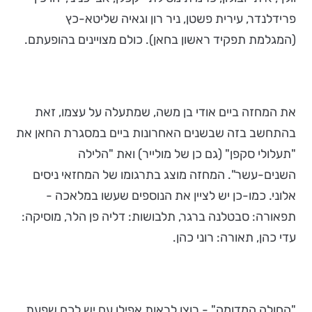
פרידלנדר, עירית פשטן, ניר רון וגאיה שליטא-כץ
(המגלמת תפקיד ראשון בחאן). כולם מצויינים בהופעתם.
את המחזה ביים אודי בן משה, שמתעלה על עצמו, זאת
בהתחשב בזה שבשנים האחרונות ביים במסגרת החאן את
"תעלולי סקפן" (גם כן של מולייר) ואת "הלילה
השנים-עשר". המחזה מוצג בתרגומו של המחזאי ניסים
אלוני. כמו-כן יש לציין את הנוספים שעשו במלאכה -
תפאורה: סבטלנה ברגר, תלבושות: דליה פן הלר, מוסיקה:
עדי כהן, תאורה: רוני כהן.
"החולה המדומה" - רוצו לראות אפילו עם יש לכם שפעת..