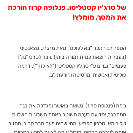
של סרג'יו קסטליטו. פנלופה קרוז חורכת
את המסך. מומלץ!
הספר רב המכר "בא לעולם", מאת מרגרט מצאנטיני
(בעברית הוצאת כנרת זמורה ביתן) עובד לסרט "נולד
פעמיים" ובויים ע"י סרג'יו קסטליטו ("לא לזוז"). דרמה
פוליטית ואנושית, מרטיטה וקורעת לב.
ג'מה (פנלופה קרוז), נשואה באושר ומגדלת את בנה
המתבגר, יחד עם בעלה השוטר באחת השכונות השלוות
של רומא. טלפון מפתיע, ממי שהיה פעם חבר קרוב, מחזיר
אותה לעברה הרחוק ומוביל אותה לצאת למסע בסרייבו