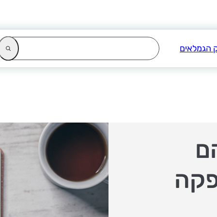
ם
פקה