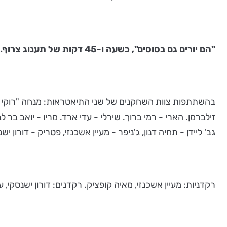
"הם יורים גם בסוסים", כשעה ו-45 דקות של תענוג צרוף.
בהשתתפות צוות השחקנים של שני התיאטראות: מנחה "רוקי - שלמ
זילברמן. הארי - רמי ברוך. שירלי - עדי ארד. מריו - יואב בר לב
גב' ליידן - תחיה דנון, ג'ניפר - מעיין אשכנזי, פטריק - דורון י
רקדניות: מעיין אשכנזי, מאיה קופציק. רקדנים: דורון ישנסקי, עמ