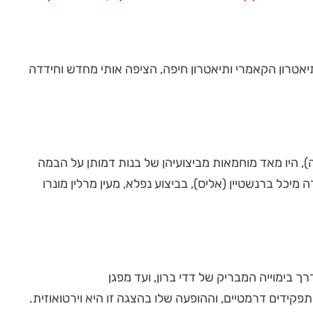
אטרון הקאמרי ותיאטרון חיפה, הציפה אותי מחדש וחידדה
19 את תפקידיהן של גלוריה ושל אליס (בהתאמה), היו מאד מוחמאות מביצועיהן של בנות דמותן על הבמה
כל ברנשטיין (אליס), בביצוע נפלא, מעין מרלין מונרו
ומן הקלאסי שכתב הוראס מק'קוי ב 1935 בידי שלומי מוסקוביץ, דרך בימוייה המבריק של דדי ברון, ועד מפגן
ים דרמטיים, וההופעה שלו בהצגה זו היא וירטואוזית.