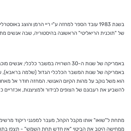
של "תוכנית הריאליטי" הראשונה בהיסטוריה, שבה אנשים מתחרים על רחבת הריקודים במטר
באמריקה של שנות ה-30 השרויה במשבר כל
באמריקה של שנות המשבר הכלכלי הגדול (שלמה בראבא), שב
הוא משל נוקב על מהות הקיום האנושי. המחזה חודר אל מאחורי
להשביע את רעבונם של הצופים לבידור ולמציצנות, אכזריים ככ
מתחת ל"שואו" אותו מקבל הקהל, מעבר למפגני ריקוד מרשימים
ממחישה היטב את הביטוי "אין חדש תחת השמש" - תצפו בתוכניות ריאליטי בנות ימי