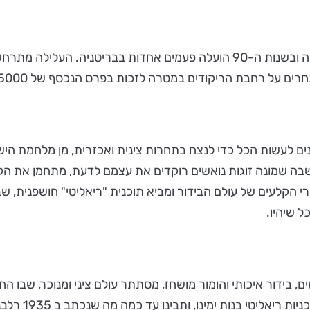
ה לזכות בפרס הנכסף של 5000 דולר, ונלחמים על מקום בתחרות, על אוכל ועל שינה.
כלי, אנשים מוכנים לעשות הכל כדי לנצח בתחרות צינית ואכזרית, מן מל
ה שמונה זוגות נואשים רוקדים את עצמם לדעת, מתחמן את הק
 הקלעים של עולם הבידור ומביא תוכנית "ריאליטי" חושפנית, שב
ל שיהיו.
, בידור איכותי והומור מושחז, מסתתר עולם ציני ומנוכר, שבו 
נו, ותבינו עד כמה מה שנכתב ב 1935 רלבנטי ומעורר צמרמורת גם כיום.