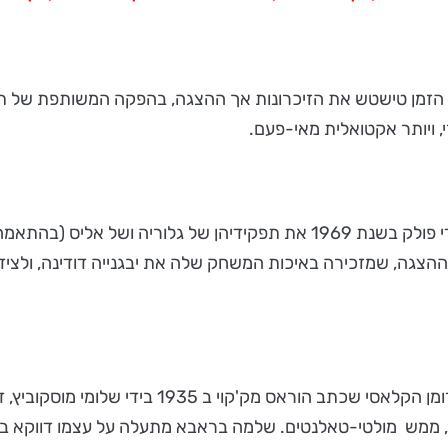
ת. הזמן טישטש את הזיכרונות אך ההצגה, בהפקה המשותפת של תי
, ויותר אקטואלית מאי-פעם.
אני בטוחה שג'יין פונדה וסוזנה יורק, שמילאו בסרט שביים סינדי פולק בשנת 69
צגה, שמזכירה באיכות המשחק שלה את יבגנייה דודינה, ולצידה מי
ההפקה כולה היא יצירה סוחפת. החל מהעיבוד העדכני של הר
ש מולטי-טאלנטים. שלמה בראבא מתעלה על עצמו דווקא בתפקיד