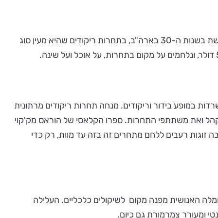
בשנת 1983 עובד הספר למחזה ע"י ריי הרמן והוצג באוסטרליה ובשנות ה-90 הועלה פעמים אחדות בבריטניה. העלילה מתרחשת בשנות ה-30 בארה"ב, בתחרות ריקודים שהיא מעין סוג
חמת הישרדות במופע בידור וריקודים. מנחה תחרות ריקודים מרתונית
הל ואת משתתפי התחרות. ספרו הקלאסי של הוראס מק'קוי
ה זוגות רעבים ללחם מתחרים זה בזה עד מוות, רק כדי
החמלה האנושית מפנה מקום לשיקולים כלכליים. העלילה