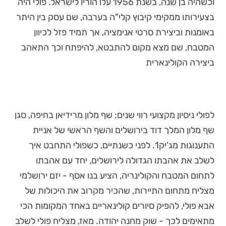
וכשהיה בן שנה, בשנת 1956 עלו הוריו לישראל. פולי היה
בצעירותו ממקימי קיבוץ קלי"ה בערבה, שם עסק בין היתר
באומנות וביצירת סרטי אנימציה, אך תמיד פזל לכיוון
המטבח, שם מצא מקום להתבטא, להיפתח וכך התאהב
ביצירה הקולינארית
לפולי ניסיון מקצועי רווי שנים: שף מלון מרידיאן בחיפה, סגן
שף מלון המלך דוד בירושלים והשף הראשי של אניית
התענוגות מג'יק1. לפני כשנתיים, כשפולי התחבט איך
לשלב את אהבתו הגדולה לירושלים, יחד עם אהבתו
לתחום המטבח והקולינריה, הציע בנו אסף - יזם ירושלמי
מצליח מתחום התיירות, שהכיר מקרוב את היכולות של
אבא פולי, להפיק סיורים קולינאריים באחד המקומות הכי
מתאימים לכך - שוק מחנה יהודה. מאז, מצליח פולי לשלב