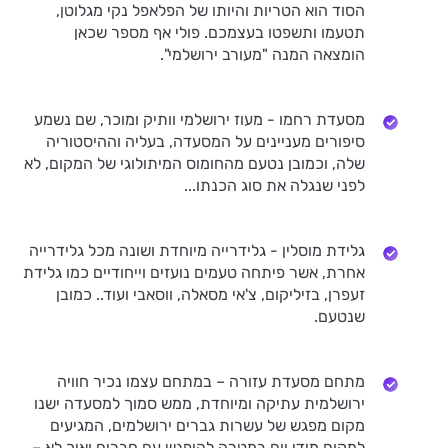
הסוד הוא הטריות והיותו של הפלאפל נקי מגלוטן,
תטעמו ותשפטו בעצמכם. פולי אף מספר שכאן
הומצאה המנה "מעורב ירושלמי".
מסעדת רחמו - מעוז ירושלמי וותיק ומוכר, שם נשמע
סיפורים מעניינים על המסעדה, בעליה וההיסטוריה
שלה, וכמובן נטעם מהחומוס המיתולוגי של המקום, לא
לפני שנגלה את סוג הכנתו...
גלידת מוסלין - גלידרייה מיוחדת ושונה מכל גלידרייה
אחרת, אשר פיתחה טעמים נועזים וייחודיים כמו גלידת
זעפרן, בזיליקום, צ'אי מסאלה, ווסאבי ועוד.. כמובן
שנטעם.
מתחם מסעדת עזורה – במתחם עצמו נכיר חוויה
ירושלמית עתיקה ומיוחדת, ממש סמוך למסעדה ישנו
מקום מפגש של עשרות גברים ירושלמים, המגיעים
למקום מידי יום במטרה להיפגש עם חברים ואיך לא –