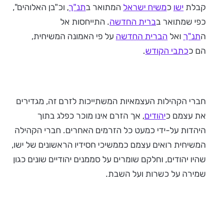
קבלת
ישו
כ
משיח ישראל
המתואר ב
תנ"ך
, וכ"בן האלוהים",
כפי שמתואר ב
ברית החדשה
. התייחסות אל
ה
תנ"ך
ואל
הברית החדשה
על פי האמונה המשיחית,
הם כ
כתבי הקודש
.
חברי הקהילות העצמאיות המשתייכות לזרם זה, מגדירים
את עצמם כ
יהודים
, אך הזרם אינו מוכר כפלג בתוך
היהדות על-ידי כמעט כל הזרמים האחרים. חברי הקהילה
המשיחית רואים עצמם כממשיכי חסידיו הראשונים של ישו,
שהיו יהודים, וחלקם שומרים על סממנים יהודיים שונים כגון
שמירה על כשרות ועל השבת.