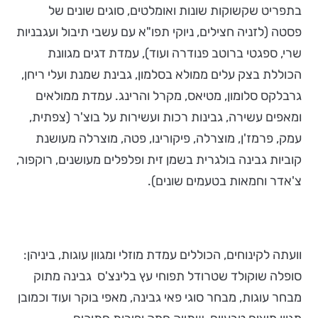
בתפריט שקשוקות שונות ואומלטים, סוגים שונים של
פסטה (לזניה חצילים, ניוקי תפו"א עם עשבי תיבול ועגבניות
שרי, ספגטי ברוטב פנודרה ועוד), עמדת דגים מגוונת
הכוללת בצק עלים ממולא בסלמון, גבינת שמנת ועלי ריחן,
גרבלקס סלומון, מטיאס, מקרל והרינג. עמדת ממולאים
ומאפים עשירה, גבינות רכות ועשירות על בוצ'ר (צפתית,
עמק, פרמז'ן, מוצרלה, פיקורינו, פטה, מוצרלה מעושנת
קוביות גבינה בולגרית בשמן זית ופלפלים מעושנים, רוקפור,
צ'אדר וחמאות בטעמים שונים).
וועתה לקינוחים, הכוללים עמדת מוזלי ומגוון עוגות, ביניהן:
סופלה שוקולד שטרודל תפוחי עץ בלינצ'ס גבינה מתוק
מבחר עוגות, מבחר סוגי פאי גבינה, מאפי בוקר ועוד וכמובן