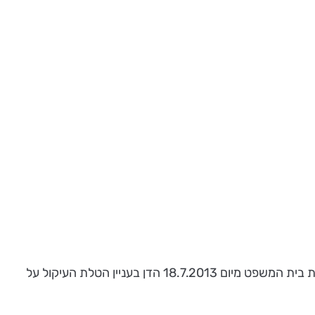
מצורף תקציר מכתב התביעה שהוגש ע"י ארגון גמלאי דיסקונט, שהכינה עבורנו עו"ד בת שבע אדיב, נגד הועד הארצי וכן החלטת בית המשפט מיום 18.7.2013 הדן בעניין הטלת העיקול על