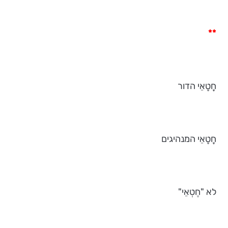
**
חֲטָאֵי הדור
חֲטָאֵי המנהיגים
לא "חֶטְאֵי"