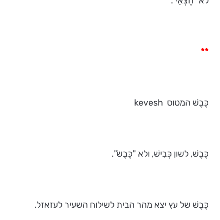
לא "חֶצְאֵי".
**
כֶּבֶשׁ המטוס kevesh
כֶּבֶשׁ, לשון כְּבִישׁ, ולא "כֶּבֶשׂ".
כֶּבֶשׁ של עץ יצא מהר הבית לשילוח השעיר לעזאזל.