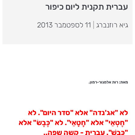
עברית תקנית ליום כיפור
גיא רוזנברג
|
11 לספטמבר 2013
מאת: רות אלמגור-רמון.
לא "אג'נדה" אלא "סדר היום". לא
"חֶטְאֵי" אלא "חֲטָאֵי". לא "כֶּבֶשׂ" אלא
"כֶּבֶשׁ". עברית - קשה שפה..