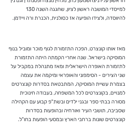
הראשון עליו ניצחשמעון כהן, מלחין מנצח ופסנתרן וגם נין
למייסדי המושבה ראשון לציון, שחגגה השנה 130
להיווסדה, ולצידו הופיעה אז כסולנית, הכנרת ורה ויידמן.
מאז אותו קונצרט, הפכה התזמורת לגוף מוכר ומוביל בנוף
המוסיקה בישראל. שנה אחרי הקמתה היתה התזמורת
לתזמורת האופרה הישראלית ומאז מתנהלת במקביל על
שני הצירים - הסימפוני והאופראי ומיקמה את עצמה
בצמרת עשיית המוסיקה, המתבטאת בסדרות קונצרטים
למנויים, בקונצרטים לכל המשפחה, בעבודה חינוכית
מסורה בבתי ספר ובגני ילדים ובשת"פ קבוע עם הקהילה
שסביבה, תושבי העיר ואורחיה ובהופעות בסדרות
קונצרטים שונות ברחבי הארץ ובמסעי הופעות בחו"ל.