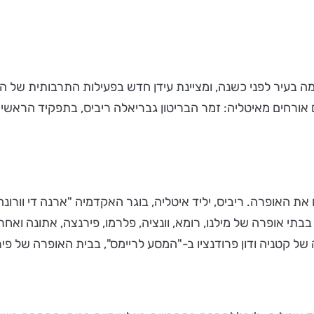
ה בעיר לפני כשנה, ומציינת עידן חדש בפעילות התרבותית של ה
ורחים מאיטליה: זמר הבריטון גבריאלה ריביס, בתפקיד הראשי וכב
את האופרה. ריביס, יליד איטליה, בוגר האקדמיה "ארנה די וורונה
לטו, הופיע בבתי אופרה של מילנו, רומא, וונציה, פלרמו, פירנצה, אתונה 
 של קטניה ודון פרודנציו ב-"המסע לריימס", בבית האופרה של פי