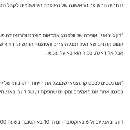
זו תהיה החשיפה הראשונה של האופרה הירושלמית לקהל הבינלאומי. האופרה תשודר בשידור חי
המוסיקה והנושא העל זמני, היצרים והעוצמה הרגשית: רודף ש
אבל אל דאגה, בסוף הוא בא על עונשו.
"אנו מנסים לבסס קו עצמאי שמנצל את הייחוד התרבותי של יר
בסגנון אחר. אנו מאמינים ומקווים שהפקה זו, של דון ג'ובאני, 
דון ג'ובאני, יום א' 6 באוקטובר ויום ה' 10 באוקטובר, בשעה 20:00, מגדל דוד, ירושלים. מחיר כרטיס 249 ₪, הנחות לזכאים.