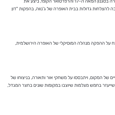
בתפקיד לפורלו, משרתו הנאמן, יופיע דריו ג'ורג'לה, אף הוא יליד איטליה. ג'ורג'לה זכה בתחרויות בינלאומיות רבות והתמחה בשירה בסגנון המאה ה-17 והרפרטואר הקומי, ביצע את
 להצלחות גדולות בבית האופרה של ג'נווה, בהפקות "דון
נצח על ההפקה מנהלה המוסיקלי של האופרה הירושלמית,
 של המקום, ויתבססו על משחקי אור ותאורה, בניצוחו של
ו, שייעזר בחמש מצלמות שיוצבו במקומות שונים בחצר המגדל,