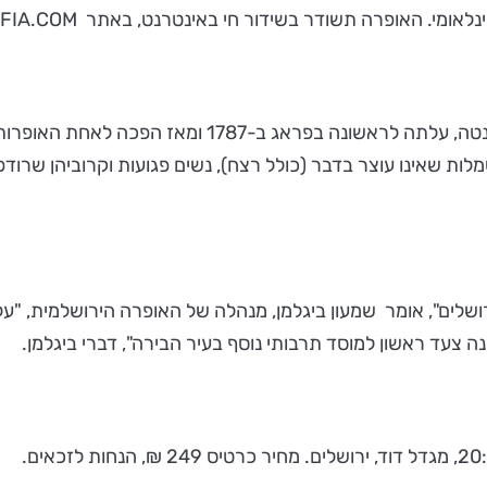
 באינטרנט, באתר U-SOFIA.COMהמתמחה בשידור אירועים תרבותיים ברחבי העולם.
"דון ג'ובאני", אופרה של וולפגנג אמדאוס מוצרט ולורנצו 
מלות שאינו עוצר בדבר (כולל רצח), נשים פגועות וקרוביהן שרו
ושלים", אומר שמעון ביגלמן, מנהלה של האופרה הירושלמית, "
הינה צעד ראשון למוסד תרבותי נוסף בעיר הבירה", דברי ביגלמן.