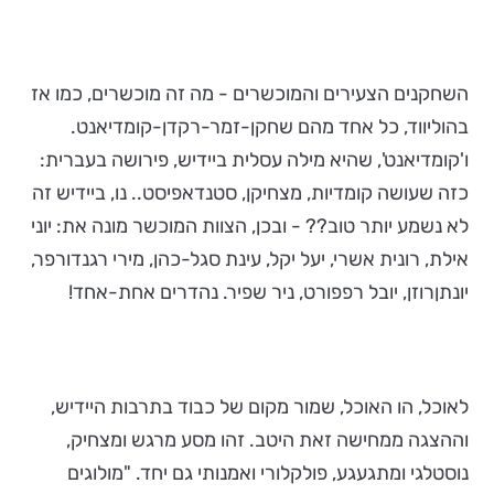
השחקנים הצעירים והמוכשרים - מה זה מוכשרים, כמו אז
בהוליווד, כל אחד מהם שחקן-זמר-רקדן-קומדיאנט.
ו'קומדיאנט', שהיא מילה עסלית ביידיש, פירושה בעברית:
כזה שעושה קומדיות, מצחיקן, סטנדאפיסט.. נו, ביידיש זה
לא נשמע יותר טוב?? - ובכן, הצוות המוכשר מונה את: יוני
אילת, רונית אשרי, יעל יקל, עינת סגל-כהן, מירי רגנדורפר,
יונתןרוזן, יובל רפפורט, ניר שפיר. נהדרים אחת-אחד!
לאוכל, הו האוכל, שמור מקום של כבוד בתרבות היידיש,
וההצגה ממחישה זאת היטב. זהו מסע מרגש ומצחיק,
נוסטלגי ומתגעגע, פולקלורי ואמנותי גם יחד. "מולוגים