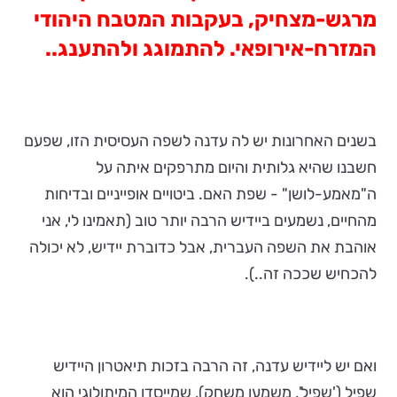
מרגש-מצחיק, בעקבות המטבח היהודי
המזרח-אירופאי. להתמוגג ולהתענג..
בשנים האחרונות יש לה עדנה לשפה העסיסית הזו, שפעם
חשבנו שהיא גלותית והיום מתרפקים איתה על
ה"מאמע-לושן" - שפת האם. ביטויים אופייניים ובדיחות
מהחיים, נשמעים ביידיש הרבה יותר טוב (תאמינו לי, אני
אוהבת את השפה העברית, אבל כדוברת יידיש, לא יכולה
להכחיש שככה זה..).
ואם יש ליידיש עדנה, זה הרבה בזכות תיאטרון היידיש
שפיל ('שפיל', משמעו משחק), שמייסדו המיתולוגי הוא