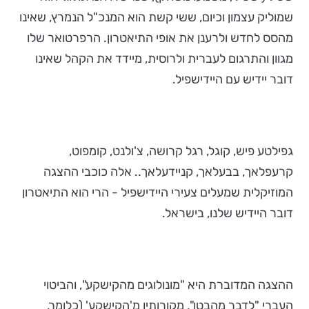
שמוליק עצמון וכיום, ששי קשת הוא המנכ"ל הנמרץ, שאינו
מהסס לחדש ולרענן את אופי התיאטרון. הרפרטואר שלו
מגוון והתרגום לעברית ולרוסית, מיידד את הקהל שאינו
דובר יידיש עם היידישפיל.
גפילטע פיש, קוגל, רגל קרושה, צ'ולנט, קומפוט,
קרעפלאך, בבעלאך, קניידעלאך.. אלה כוכבי ההצגה
המוזיקלית שמעלים צעירי היידישפיל - הרי הוא התיאטרון
דובר היידיש שלנו, בישראל.
ההצגה המדוברת היא "מונולוגים מהקישקע", והביטוי
העברי "לדבר מהבטן", מקורותיו מ'הקישקע' (כלומר,