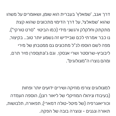
דרך אגב, 'שמאלץ' בעברית הוא שומן, ושאומרים על משהו
שהוא 'שמאלצי', על דרך הדימוי מתכוונים שהוא קצת
מתקתק וחלקלק ורגשני מידי (כמו הביטוי "סרט טורקי"),
נו כבר אמרתי לכם שביידיש זה נשמע יותר טוב.. בקיצור,
מפה לשם הוספו לנ"ל מתכונים גם ממטבחן של מירי
ליבוביץ-שרוסטר ושרי אנסקי, וגם ג'ונתןספרן פויר תרם,
ומהם נוצרו ה"מונולוגים".
למונולוגים צורפו מוזיקה ושירים ידועים יותר ופחות
(בעיבודו וניהולו המוזיקלי של ליאור רונן), הוספה העמדה
וכוריאוגרפיה (של מיטל-טולה דמארי), תפאורה, תלבושות,
תאורה ונגנים - ונוצרה בובה של הפקה.