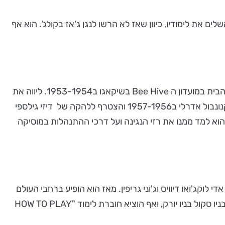
 את לימודיו, כיוון שאז לא הרשו לנגן ג'אז בקולג'. הוא אף
מאנס ניגן עם ג'ין אמונס בין 1947- 1949 ועם לסטר יאנג ב 1950. הוא ניגן בלהקה של סוני סטיט עד שגוייס לצבא. הוא היה נגן הבית במועדון ה Bee Hive בשיקאגו ב1953-1954. ליווה את
דיאנה וושינגטון ב 1955-1954 במסע ההופעות שלה וכן הקליט איתה מספר אלבומים. הוא לקח חלק בחמישייה הראשונה של קנונבול אדרלי ב1957-1956 והצטרף ללהקה של דיזי גילספי
דיזי, הוא למד ממנו את רזי הנגינה ועל דרכי ההתנהלות במוסיקה
די לוקג'ואו דיוויס וג'וני גריפין. מאז הוא הופיע ברחבי העולם
וזכה להיכנס לרשימות העלית: "100 GOLDFINGERS" ול"THE INTERNATIONAL JAZZ HALL OF FAME" . כן הוא מלמד בניו סקול בניו יורק, ואף הוציא חוברת לימוד "HOW TO PLAY