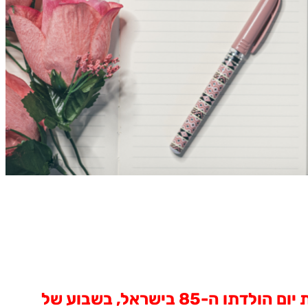
אגדת הג'אז, ג'וניור מאנס, שניגן עם דיאנה וושינגטון, דיזי גילספי וצ'ארלי פרקר, יחגוג את יום הולדתו ה-85 בישראל, בשבוע של