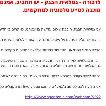
לדבורה - גמלאית הבנק - יש תחביב. אמנם 
מוכנה לסייע טלפונית למתקשים.
אני גמלאית הבנק, חובבת צילום וגולשת באינטרנט לאתרים מיוחדים
ברצוני להמליץ בפניכם על עיסוק מהנה עד מאוד - לגלוש באינטרנט
הרבה מזמני הפנוי אני מקדישה לשיטוט וגלישה למקומות מקסימים ב
גם מצלמות מהחרמון, מירושלים מהכותל ואפילו מאגם הכנרת. ישיר 
נחמד לטייל בעולם מהכסא בבית.. וללא הוצאות.. כמובן שזה לא מחליף
אני מציעה לכם לכתוב ב"גוגל" live video camera ואז מקבלים כל מיני אתרים בהם רואים שידורים חיים. כמו כן אפשר לחפש באתר:
http://www.opentopia.com/webcam/9299