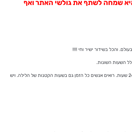
 היא שמחה לשתף את גולשי האתר ואף
. והכל בשידור ישיר וחי !!!!
לל השעות השונות.
רוב הזמן גלשתי לארצות הצפון הנפלאות: נורבגיה, שבדיה ופינלנד, עם הנופים המושלג והמקסימים. יש אתר ישיר לטיימס סקוור בניו יורק, 24 שעות. רואים אנשים כל הזמן גם בשעות הקטנות של הלילה. ויש