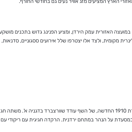
אזורי הארץ המציעים מזג אוויר נעים גם בחודשי החורף.
מועצה האזורית עמק הירדן, ומציע הפנינג גדוש בתכנים מושקע
נרית מקומית, ולצד אלו יצטרפו שלל אירועים ססגוניים, סדנאות, 
קוקטייל וארוחת שרינג, באירוע הפתיחה של הפסטיבל במסעדת 1910 החדשה, של השף עודד 
 במסעדת על הנהר במתחם ירדנית. הרקדה חגיגית עם ריקודי עם ו