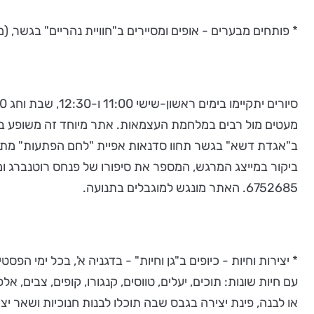
* פותחים מבערים - אופים ומסיירים ב"חוויית נהריים" בגשר, (מ
מעטים מול רבים במלחמת העצמאות. אתר מיוחד זה משופע בסי
ב"אגדת דשא" בגשר תחוו סדנאות אפיית "לחם הפתעות" מתוק-מ
6752685. האתר מונגש למוגבלים בתנועה.
* יצירות וחיות - כיופים ב"גן וחיות" - בדגניה א', בכל ימי 
עם חיות שונות: תוכים, יעלים, טווסים, קנגורו, קופים, צבים, א
או לבנה, פינת יצירה בגבס שבה תוכלו לבנות חנוכיות ושאר יצירות. לדעת עוד: 5504