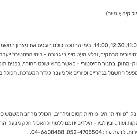
ול קיבוץ גשר).
סיורים יתקיימו בימים ראשון-שישי 11:00 ו-12:30, שבת וחג 11:00, 12:30, :00
פורים מרתקים, ובלא מעט סיפורי גבורה - בימי הפסטיבל ייערכ
תוק, בתנור ההיסטורי - כאשר בחוץ שולט החורף, בפנים תוכלו ל
הפסטיבל. "גן וחיות" הינו גן חיות קסום ומלהיב, הכולל מרחב המש
לפקות ועוד.. ובין לבין - הילדים יוזמנו ללטף ולהאכיל חלק מבעלי 
052-470, 04-6608488.