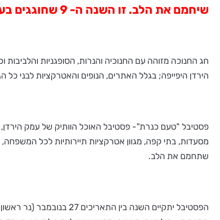
שיחמם את הלב. זו השנה ה- 9 שחוגגים בעמק הירדן את פסטיבל "טעם כנרת" - חנוכה, 27 בנובמבר עד ה-7 בדצמבר 2013.
חג החנוכה מזוהה עם החנוכיה והנרות, הסופגניות והלביבות ו
הירדן היפייפה; בגלל האתרים, הנופים והאטרקציות לבני כל הג
פסטיבל "טעם כנרת"- פסטיבל האוכל הוותיק של עמק הירדן, ח
מסעדות, בתי קפה, מגוון אטרקציות תיירותיות לכל המשפחה, כ
שתחמם את הלב.