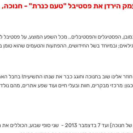
כמובן, הפסטיגלים והפסטיבלים.. מכל השפע המוצע, על פסטיבל 
ילאים; ובמיוחד בשל החידושים, ההפתעות והטעמים שהוא טומן בחו
וזר אלינו שוב בחנוכה וחוגג כבר את שנתו התשיעית! בחבל האר
גון: מרכזי מבקרים, חוות ובעלי חיים ועוד שפע אתרים, מהם נול
הפסטיבל יתקיים השנה בין התאריכים 27 בנובמבר (נר ראשון של ח