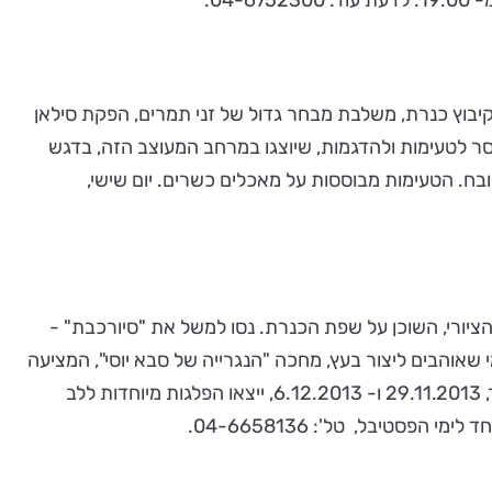
יבוץ כנרת, משלבת מבחר גדול של זני תמרים, הפקת סילאן
ר לטעימות ולהדגמות, שיוצגו במרחב המעוצב הזה, בדגש
שובח. הטעימות מבוססות על מאכלים כשרים. יום שישי,
 הציורי, השוכן על שפת הכנרת. נסו למשל את "סיורכבת" -
י שאוהבים ליצור בעץ, מחכה "הנגרייה של סבא יוסי", המציעה
סדנאות בניית חנוכיות המתאימות לכל גיל. מומלץ לשלב עם הדלקת נרות חנוכה, שתיערך מדי יום בחג. בנוסף, בימי שישי בבוקר, 29.11.2013 ו- 6.12.2013, ייצאו הפלגות מיוחדות ללב