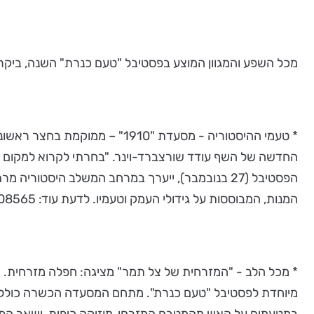
מכל השפע והמגוון המוצע בפסטיבל "טעם כנרת" השנה, ביקרנו
הפסטיבל (27 בנובמבר), ייערך במרחב המשלב היסטו
המנות, המבוססות על גידולי העמק וטעמיו. לדעת עוד: 04-6608565.
* מכל הלב - "המזרחית של צל תמר" מציגה: חפלה מזרחית
מיוחדת לפסטיבל "טעם כנרת". מתחם המסעדה הכשרה כולל מער
במטעמים על האש מהמטבח המזרחי, מוזיקה כיפית, ושאר הפתעות שימתינו לכל מבקרת ומבקר