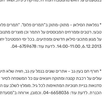
* נפלאות הסילאן - מתוק-מתוק ב"תמרים פלוס". "תמרים פלו
טבעי, רטבים וממרחים המבוססים על התמר וכן מוצרים מתנוב
על מגוון מתכוני סילאן חדשים ומפתיעים. בכל ימי הפסטיבל יח
6.12.2013, 14:00-11:00. לדעת עוד: 04-6759678.
* חורף חם בעין גב - אתרים שונים בנמל עין גב, חוויה שלא ת
עולים על רכבת קטנה ומתוקה ויוצאים עם כל המשפחה לסיור היס
הכנרת. לדעת עוד: 04-6658036. וכמובן, ארוחה ב"מסעדת הדגים", עין גב - המסעדה האהובה והוותיקה, המציעה תפריט מיוחד לימי הפסטיבל, טל': 04-6658136.