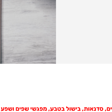
ים, סדנאות, בישול בטבע, מפגשי שפים ושפע