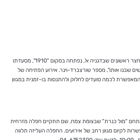
* טעמי ההיסטוריה - מסעדת "1910" – ממוקמת בחצר ראשונים היפייפיה בדגניה א'. 103 שנים לאחר שהוקם הצריף הראשון בחצר ראשונים שבדגניה א', נפתחה במקום "1910", מסעדתו
שתי להעניק כבוד למקום ולאנשים שבנו אותו", מספר שורצברד-וינר. אירוע הפתיחה של
נג - המאפשרת לכמה סועדים לחלוק ולהתנסות בו-זמנית במגוון
תחם "מול כנרת" שבצומת צמח, שם תתקיים חפלה מזרחית
ות לקיום מגוון רחב של אירועים. החפלה העליזה תלווה