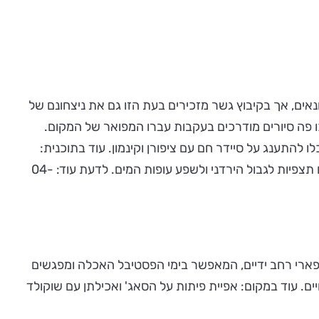
14. בימי החנוכה כולם חוגגים את ניצחון החשמונאים, אך בקיבוץ גשר מזכירים בעת הזו גם את ניצחונם של
ו פה סיורים מודרכים בעקבות עברו המפואר של המקום.
התענג על סיידר חם עם ציפורן וקינמון. עוד בתוכנית:
ביקור במייצג המרגש, המספר את סיפורו של פנחס רוטנברג ומפעל החשמל בנהריים וסיורים אל מעבר לגדר המערכת, הכוללים תצפיות לגבול הירדני ולשפע עופות המים. לדעת עוד: 04-
מש ספארי רחב ידיים, המאפשר בימי הפסטיבל האכלה ומפגשים
החיים. עוד במקום: אפיית פיתות על הסאג' ואכילתן עם שוקולד