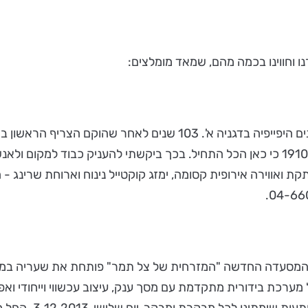
 וחווינו בכמה מהם, שמאד מומלצים:
החדשה של השף עודד שורצברד-וינר. "בחרתי לקרוא למקום 1910 כי כאן הכל התחיל. בכך ביק
ריה מרתקת ואווירה אירופית קסומה, ימזג קוקטייל נינוח וארוחת שרי
. המסעדה החדשה "המזרחית של צל תמר" פותחת את שעריה במ
כת בידורית מתקדמת עם מסך ענק, עיצוב עכשווי וייחודי ואפשר
. יום שלישי, 3.12.2013. החל מ- 19:00. לדעת עוד: 04-6752300.