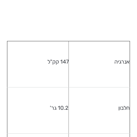
אנרגיה
147 קק"ל
חלבון
10.2 גר'