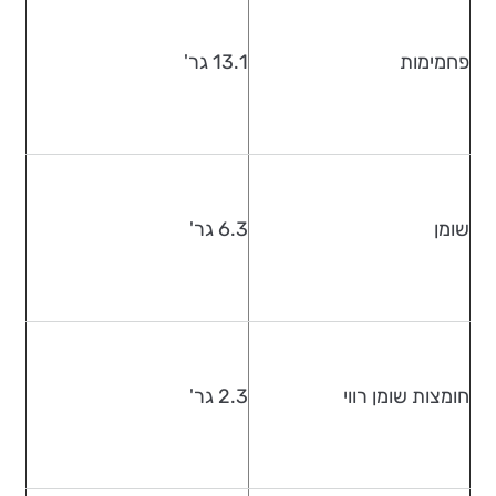
פחמימות
13.1 גר'
שומן
6.3 גר'
חומצות שומן רווי
2.3 גר'