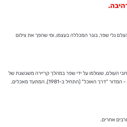
היבה.
רוכה מעוררת תיאבון: תערוכת יחיד של הצלם נלי שפר, בוגר המכללה בעצמו, ומי שהפך את צילום
רחבי העולם, שצולמו על ידי שפר במהלך קריירה משגשגת של
למעלה משלושים שנה. רבים מהם צולמו לספרי הבישול של ישראל אהרוני ולמדור המשותף שלהם במוסף של "ידיעות אחרונות" - המדור "דרך האוכל" (התחיל ב-1981), המתעד מאכלים,
ורבים אחרים.