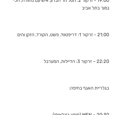
19:00 - זרקור 2: הטל הר חברון, איש עם מזוודה, הכי
נמוך בתל אביב
21:00 - זרקור 1: דריפטווד, פשט, הקורד, הזקן והים
22:20 – זרקור 3: הדיילות, המערבל
בגלריית האגף בחיפה:
20:30 – MEN (מופע בינלאומי).