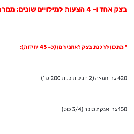
בצק אחד ו- 4 הצעות למילויים שונים: ממרח שוקולד ופצפוצים, שוקולד, קוקוס לימון ליים ושוקולד חלב ופרג.
* מתכון להכנת בצק לאוזני המן (כ- 45 יחידות):
420 גר' חמאה (2 חבילות בנות 200 גר')
150 גר' אבקת סוכר (3/4 כוס)