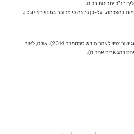
ך הנ"ל יתרונות רבים.
 בהצלחה, ועל-כן נראה כי מדובר במינוי ראוי ונכון.
ה"מגבלה" היחידה הקיימת הינה, יומנו העמוס של עו"ד גבריאלי וקביעת מועד גישור בעוד זמן רב (הזמן המשוער לקביעת מועד הגישור צפוי לאחר חודש ספטמבר 2014). אולם, לאור
יחס למגשרים אחרים).