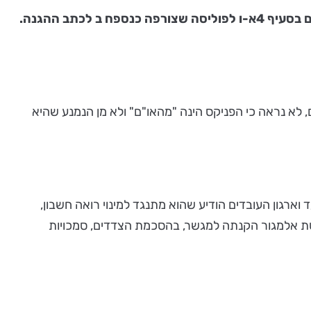
הפוליסה השניה: ארגון עובדי בנק דיסקונט. המבוטחים הם עובד או פנסיונר אצל בעל הפוליסה, על פי תנאים שמפורטים בסעיף 4א-ו לפוליסה שצורפה כנספח ב לכתב ההגנה.
 לא נראה כי הפניקס הינה "מהאו"ם" ולא מן הנמנע שהיא
ארגון העובדים הודיע שהוא מתנגד למינוי רואה חשבון,
ת אלמגור הקנתה למגשר, בהסכמת הצדדים, סמכויות