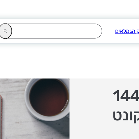
14407--
קונט