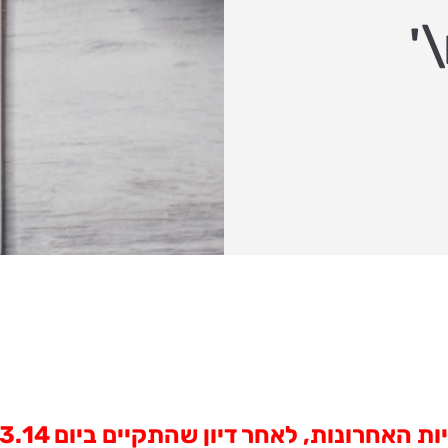
'
אחר דיון שהתקיים ביום 11.3.14 (להלן: "הדיון").