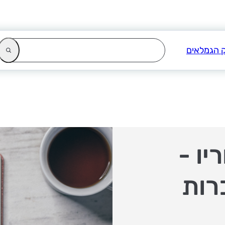
יו -
רות