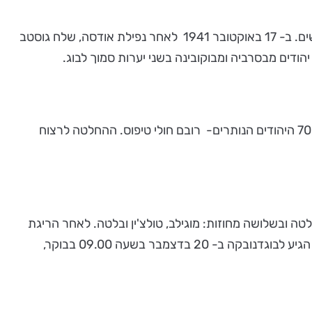
מנתונים רשמיים של רומניה עולה, כי במהלך סתיו וחורף 1941 חלפו דרך חמש נקודות החצייה על פני הדנייסטר 118,847 מגורשים. ב- 17 באוקטובר 1941 לאחר נפילת אודסה, שלח גוסטב
מרגע שנכשלה התוכנית להעביר את היהודים לרשות הגרמנים מעבר לבוג, היה על אנטונסקו להחליט מה לעשות ביותר מ 70,000 היהודים הנותרים- רובם חולי טיפוס. ההחלטה לרצוח
ר גולטה ובשלושה מחוזות: מוגילב, טולצ'ין ובלטה. לאחר הריגת
היהודים בגולטה, קיבל אנדרוסין פקודה בכתב בחתימת סגן הפרפקט פאדורה לירות בכל היהודים במחנה בוגדנובקה. אנדרוסין הגיע לבוגדנובקה ב- 20 בדצמבר בשעה 09.00 בבוקר,