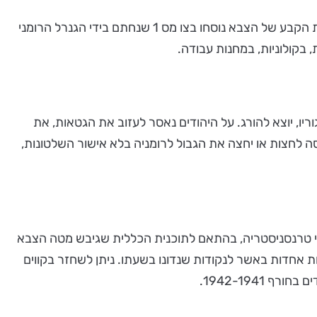
בין החודשים אוקטובר ודצמבר רוכזו הניצולים היהודים מדרום טרנסניסטריה במחנות המוות הרומניים על גדת נהר הבוג. פקודות הקבע של הצבא נוסחו בצו מס 1 שנחתם בידי הגנרל הרומני
, בקולוניות, במחנות עבודה.
ריו, יוצא להורג. על היהודים נאסר לעזוב את הגטאות, את
סה לחצות או יחצה את הגבול לרומניה בלא אישור השלטונות,
קום, בשיירות שנדדו ברחבי טרנסניסטריה, בהתאם לתוכנית הכללית שגיבש מטה הצבא
ות אחדות באשר לנקודות שנדונו בשעתו. ניתן לשחזר בקווים