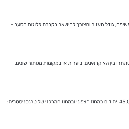
המשימה, גודל האזור והצורך להישאר בקרבת פלוגות הסער -
תרו בין האוקראינים, ביערות או במקומות מסתור שונים,
על-פי חישובים המבוססים על דוחות הז'נדרמריה והשלטונות הרומניים בטרנסניסטריה ועל סמך עדויות של יחידים, נותרו כ- 45,000 יהודים במחוז הצפוני ובמחוז המרכזי של טרנסניסטריה: