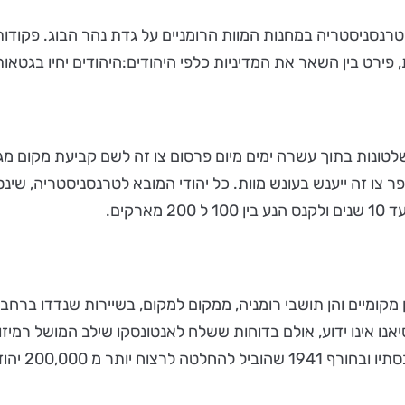
, פירט בין השאר את המדיניות כלפי היהודים:היהודים יחיו בגטאות
שלטונות בתוך עשרה ימים מיום פרסום צו זה לשם קביעת מקום מגו
 צו זה ייענש בעונש מוות. כל יהודי המובא לטרנסניסטריה, שינ
קים.
1 ועד אביב 1943 נוידו כ 300,000 יהודים - הן מקומיים והן תושבי רומניה, ממקום למ
אנו אינו ידוע, אולם בדוחות ששלח לאנטונסקו שילב המושל רמיז
הודים בחורף 1942-1941.