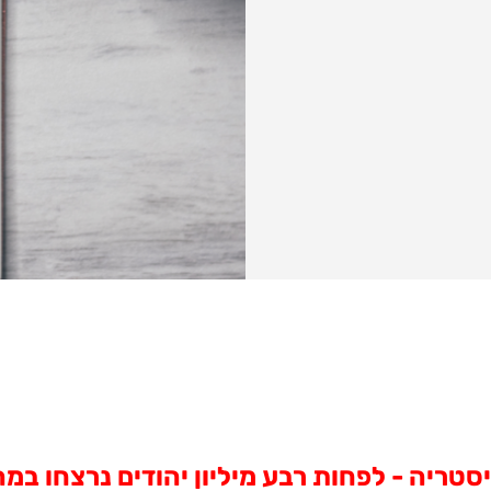
סטריה - לפחות
רבע
מיליון
יהודים
נרצחו במה