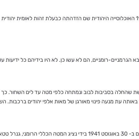
כשנכנסו כוחות הצבא הרומניים-גרמניים לאזורים אלו ב- 1941 האוכלוסייה היהודית שם הזדהתה
גרמניים-רומניים, הם לא עשו כן. לא היו בידיהם כל ידיעות על
ת שהחלה בסביבות לבוב ונמתחה כלפי מטה עד לים השחור. כך 
ותה עת מנעה פינוי מאורגן של מאות אלפי יהודים ברכבות. השלטו
באשר לטרנסניסטריה עצמה, יש לציין כי הסכם טיגיניה שנחתם ב- 30 באוגוסט 1