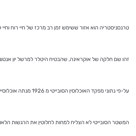
טרנסניסטריה הוא אזור ששימש זמן רב מרכז של חיי רוח וחיי ק
זהו שם חלקה של אוקראינה, שהבטיח היטלר למרשל יון אנטו
על-פי נתוני מפקד האוכלוסין הסובייטי מ 1926 מנתה אוכלוסיית האזור 2.5 מיליוני נפשות- רובם אוקראינים ורוסים. כמו כן, נמנו כ 300,000 יהודים, 290,000 רומנים ו- 125000 גרמנים.
המשטר הסובייטי לא הצליח למחות לחלוטין את הרגשות הלאומי