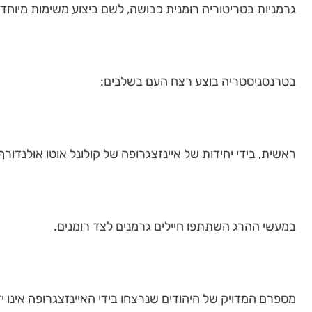
גרמניות בטריטוריה רומנית כבושה, לשם ביצוע משימות מיוחדות. סעיף 7 בהסכם עסק בגורל היהודים במחנות ובגטאות שבבס
בטרנסניסטריה בוצע רצח העם בשלבים:
ראשית, בידי יחידות של איינזצגרופה של קולונל אוטו אולנדורף. יחידות אלו חברו לחייל
במעשי ההרג השתתפו חיילים גרמנים לצד רומנים.
מספרם המדויק של היהודים שנרצחו בידי האיינזצגרופה אינו 