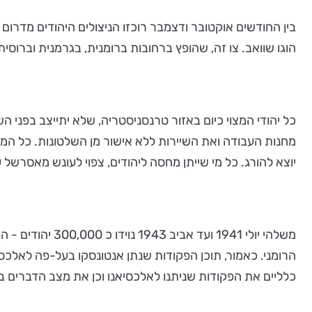
הוגו שוואב. צו זה, שהופץ ברחובות ברומנית, בגרמנית וברוסית
כל יהודי המצוי כיום באזור טרנסניסטריה, שלא יתייצב בפני ה
מחנות העבודה ואת השיירות ללא אישור מן השלטונות. כל המפר
יוצא להורג. כל מי שייתן מחסה ליהודים, צפוי לעונש מאסרשל עד 10 שנים ולקנס הנע בין 100 ל 200 מאר
משלהי יולי 941
הרומני. כאמור, תוכן הפקודות שנתן אנטונסקו בעל-פה לאלכסי
כלליים את הפקודות שניתנו לאלכסיאנו וכן את מצב הדברים בסתיו ובחורף 1941 שהוביל להחלטה לרצוח יותר מ 200,000 י