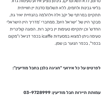
טרומן, ללא תשלום! יקב גינתון מציע אירוע טעימות גדול
בליווי גבינות ולחמים, ללא תשלום! סדנת יין חווייתית
תתקיים במרתף של יקב וילה וילהלמה בהנחיית יאיר גת,
מבקר היין של 'ישראל היום', ממחברי 'מדריך היין הישראלי
החדש' וכן יתקיימו טעימות יין ביקב רות. הפוגה קולינרית
טעימה ניתן למצוא במסעדות icaffe בכפר דניאל ו"מקום
בכפר", בכפר הנוער בן שמן.
לפרטים על כל אירועי "חגיגה בלבן בחבל מודיעין":
עמותת תיירות חבל מודיעין: 03-9728999