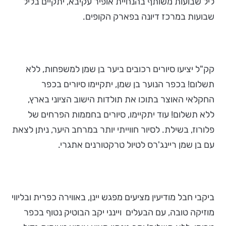
ליל שבועות משותף בהנחיית אופיר עקיבא, יתקיים בליל
שבועות במרכז דיונה בפארק הקופים.
קק"ל יציעו סיורים רכובים ביער בן שמן למשפחות, ללא
תשלום! בכפר הנוער בן שמן, יתקיימו סיורים בכפר
החקלאי האוצר בתוכו את תולדות הישוב הציוני בארץ,
ללא תשלום! עוד יתקיימו, סיורים בחממות הפרחים של
פלורוז, בשילת. לסיור חווייתי יותר במרחב היער, ניתן לצאת
עם בן שמן ריינג'רס לטיול טרקטורנים אתגרי.
ביקבי חבל מודיעין מציעים מפגש יינן, באווירה כפרית ובליווי
מוזיקה טובה, עם הבעלים ויינני יקב הבוטיק נטוף בכפר