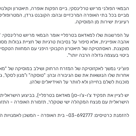
הבמאי הפולני מריוש טרלינסקי, ביים הפקות אופרה, תיאטרון וקולנ
מביים בכל בתי האופרה המרכזיים ובהם: הקובנט גרדן, המטרופוליטן
רעיונית ישירות מן המוסיקה.
על הפרשנות שלו למאדאם בטרפליי אומר הבמאי מריוש טרלינסקי: "זה
אהבה אופיינית, אלא סיפור על נסיבות טרגיות של חציית גבולות מס
מוקצנת. האסתטיקה של תיאטרון הקבוקי היפני עם המחוות הטקסיות
ביטוי בעצמה גדולה הרבה יותר".
פוצ'יני נמשך לאקזוטיקה של המזרח הרחוק ושילב במוסיקה של "מא
אחרות שלו הנושאות את שם הגיבורה ובהן: "טוסקה" ו"מנון לסקו", 
מוכנות לשלם בחייהן ולא לוותר על האידיאלים שלהן.
יש לציין את תפקיד צ'ו-צ'ו-סן) מאדאם בטרפליי), בביצוע הישרא
הישראלית עם מנצח המקהלה ישי שטקלר, תזמורת האופרה - התזמור
להזמנת כרטיסים: 03-692777- בית האופרה - המשכן לאמנויות הבמה, שד' שאול המלך 19 ת"א.