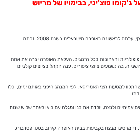
אהובה של ג'קומו פוצ'יני, בבימויו של מריוש
"מאדאם בטרפליי", האופרה האהובה של ג'קומו פוצ'יני, בהפקת המופת בבימויו של במאי האופרה, הקולנוע והתיאטרון הפולני מריוש טרלינסקי, עלתה לראשונה באופרה הישראלית בשנת 2008 וזכתה
פיכתה בהמשך לאחת האופרות הפופולריות והאהובות בכל הזמנים. העלאת האופרה יצרה את אחת
ייה, בה נשמעים ציוצי ציפורים, ענה הקהל בציוצים קולניים
התלוו למסעות הצי האמריקאי. לפי המנהג היפני באותם ימים, יכלו
דתו.
ו מתוך אמונה שאלה נישואים אמיתיים ולנצח, יולדת את בנו ומגלה עם בואו לאחר שלוש שנות
 די מרטינו מנצח בקביעות בבית האופרה קירוב בסט. פטרבורג