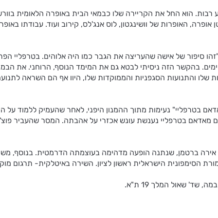
וע רבות. הוא החל את הקריירה שלו כבמאי הבית באופרה הלאומית בוורש
 אופרה, האופרות של וושינגטון, לוס אנג'לס, קירוב ועוד. עבודתו ב
ו סיפור של אישה שהעריצה את הגבר כמו היה אלוהים. בטרפליי הפרה את
וימים. בהקשר הזה ניסיתי לבטא גם את המימד הנוסף, הרוחני. את הבמה
 שלו והתנועות הסגפניות והממוקדות שלו, היוו אף הם השראה לתנוע
דאם בטרפליי" נעימות מתוך ההמנון היפני, לאחר שהעמיק ללמוד על המ
גם מאדאם בטרפליי נענשת עונש אכזרי על אהבתה. המסר שהעביר פוצ'יני
לית אירה ברטמן, שנתנה הופעה מדהימה בעוצמתה הדרמטית. בנוסף, מש
ת הסימפונית הישראלית ראשון לציון. השירה באיטלקית- תרגום מוקר