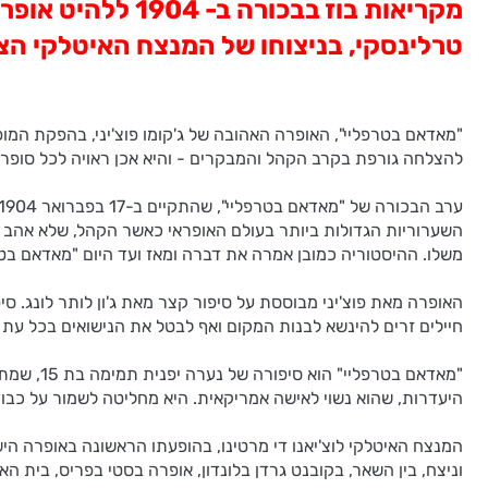
מקריאות בוז בבכ
טרלינסקי, בניצוחו של המנצח האיטלקי הצעי
להצלחה גורפת בקרב הקהל והמבקרים - והיא אכן ראויה לכל סופרל
השערוריות הגדולות ביותר בעולם האופראי כאשר הקהל, שלא אהב את 
משלו. ההיסטוריה כמובן אמרה את דברה ומאז ועד היום "מאדאם בטר
האופרה מאת פוצ'יני מבוססת על סיפור קצר מאת ג'ון לותר לונג. סי
חיילים זרים להינשא לבנות המקום ואף לבטל את הנישואים בכל עת 
"מאדאם ב
היעדרות, שהוא נשוי לאישה אמריקאית. היא מחליטה לשמור על כבוד
המנצח האיטלקי לוצ'יאנו די מרטינו, בהופעתו הראשונה באופרה הי
וניצח, בין השאר, בקובנט גרדן בלונדון, אופרה בסטי בפריס, בית האו