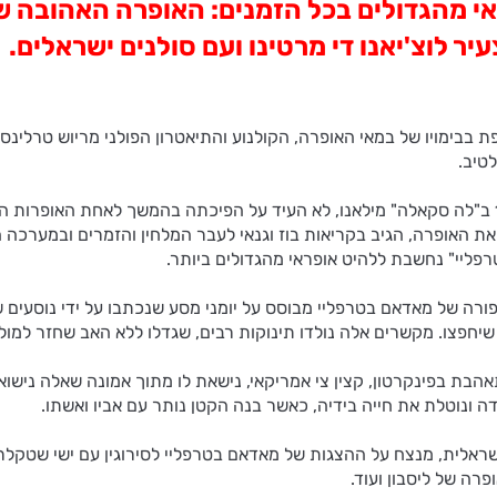
ורה ב- 1904 ללהיט אופראי מהגדולים בכל הזמנים: האופרה ה
ר לוצ'יאנו די מרטינו ועם סולנים ישראלים.
טיב.
ערב הבכורה של "מאדאם בטרפליי", שהתקיים ב-17 בפברואר 1904 ב"לה סקאלה" מילאנו, לא העיד על ה
האופרה, הגיב בקריאות בוז וגנאי לעבר המלחין והזמרים ובמערכה השנ
פליי" נחשבת ללהיט אופראי מהגדולים ביותר.
פורה של מאדאם בטרפליי מבוסס על יומני מסע שנכתבו על ידי נוסעים ש
שיחפצו. מקשרים אלה נולדו תינוקות רבים, שגדלו ללא האב שחזר למול
טרפליי" הוא סיפורה של נערה יפנית תמימה בת 15, שמתאהבת בפינקרטון, קצין צי אמריקאי, נישאת ל
ה ונוטלת את חייה בידיה, כאשר בנה הקטן נותר עם אביו ואשתו.
שראלית, מנצח על ההצגות של מאדאם בטרפליי לסירוגין עם ישי שטקלר.
פרה של ליסבון ועוד.