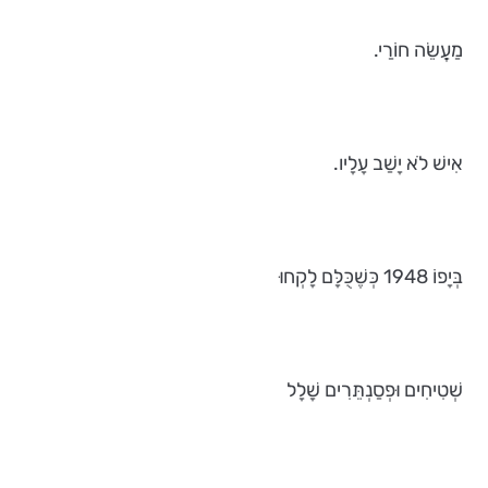
מַעֲשֵׂה חוֹרַי.
אִישׁ לֹא יָשַׁב עָלָיו.
בְּיָפוֹ 1948 כְּשֶׁכֻּלָּם לָקְחוּ
שְׁטִיחִים וּפְסַנְתֵּרִים שָׁלָל