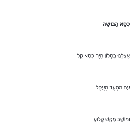
כִּסֵּא הַבּוּשָׁה
אֶצְלֵנוּ בַּסָּלוֹן הָיָה כִּסֵּא קַל
עִם מִסְעָד מְעֻקָּל
וּמוֹשָׁב מִקַּשׁ קָלוּעַ