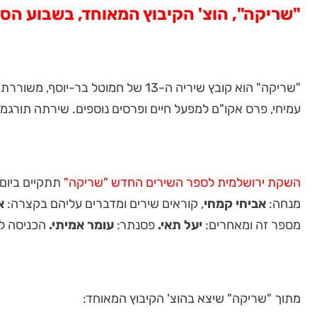
"שריקה", הוצ' הקיבוץ המאוחד, בשבוע הס
"שריקה" הוא קובץ שיריה ה-13 של 
עמיחי, פרס אקו"ם למפעל חיים ופרסים נוספים. שירתה תורגמה
השקת ירושלמית לספר השירים החדש "שריקה"
תתקיים ביום חמישי 19 ביוני ב 20:30 בבית הא
מנחה:
אביחי קמחי
, קוראים שירים ומדברים עליהם בקצרה:
א
מספר זה ומאחרים:
יעל תאי.
פסנתר:
עומר אמיתי.
הכניסה ל
מתוך "שריקה" שיצא בהוצ' הקיבוץ המאוחד: