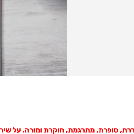
ר-יוסף, משוררת, סופרת, מתרגמת, חוקרת ומורה. ע