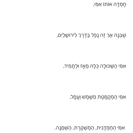
חָמְדָה אוֹתוֹ אִמִּי,
שֶׁבְּנָהּ אַךְ זֶה נָפַל בַּדֶּרֶךְ לִירוּשָׁלַיִם,
אִמִּי הַשַּׁכּוּלָה כֻּלָּהּ מֵאָז וּלְתָמִיד,
אִמִּי הַמְקֻמֶּטֶת מִשֶּׁמֶשׁ וְעָמָל,
אִמִּי הַחַמְדָּנִית, הַמְשַׁקֶּרֶת, הַשְּׁמֵנָה.