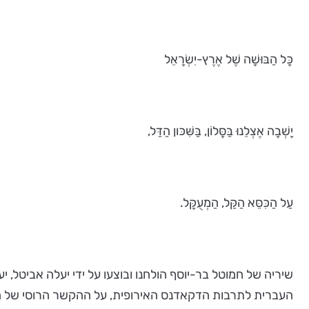
כָּל הַבּוּשָׁה שֶׁל אֶרֶץ-יִשְׂרָאֵל
יָשְׁבָה אֶצְלֵנוּ בַּסָּלוֹן, בַּשִּׁכּון הַדַּל,
עַל הַכִּסֵּא הַקַּל, הַמְעֻקָּל.
שיריה של חמוטל בר-יוסף הולחנו ובוצעו על ידי יעלה אביטל, 
העברית לתרבות הדקאדנס האירופית, על ההקשר הרוסי של הס