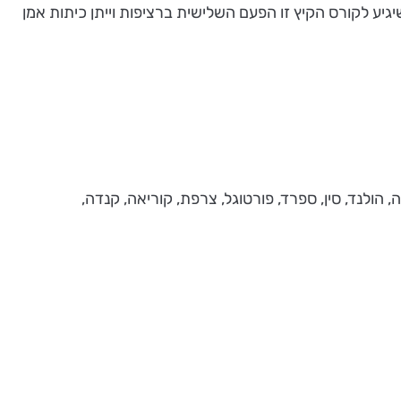
נר האגדי עברי גיטליס, שיגיע לקורס הקיץ זו הפעם השלישית ברציפות וייתן כיתות אמן
ליה, ארה"ב, הפיליפינים, גרמניה, הולנד, סין, ספרד, פורטוגל, צרפת, קוריאה, קנדה,