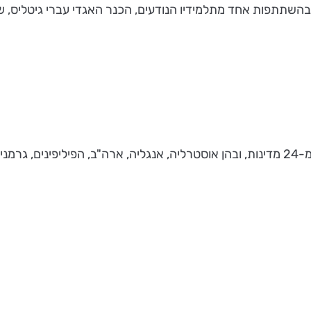
וע מחווה לכנר והמורה ההונגרי קרל פלש (1873- 1944), בהשתתפות אחד מתלמידיו הנודעים, הכ
השנה הגיעו לקיבוץ אילון 39 כנרים ובצידם 16 נגני ויולה וצ'לו מ-24 מדינות, ובהן אוסטרליה, אנג