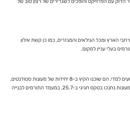
על קשר הדוק עם הפרוייקט והופכים לשגרירים של רצון טוב של
בי הארץ ומכל הגילאים והמגזרים, כמו כן קשת אילון
מים בעלי עניין למקום.
השנה נפתח קורס הקיץ של קשת אילון בסימן התחדשות - לאחר שנים רבות בהן התמודדו משתתפי הקורס עם תנאי מגורים צנועים למדי, הם שוכנו הקיץ ב-8 יחידות של מעונות סטודנטים,
המכילות 34 חדרים חדשים, מבודדים מבחינה אקוסטית ונוחים ללינה ולאימון, אשר נבנו בקמפוס החדש של המרכז למוסיקה. המעונות נחנכו בטקס חגיגי ב-25.7, במעמד התורמים לבנייה