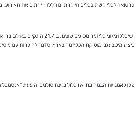
פרטואר לכלי קשת בכלים היוקרתיים הללו - יחתום את האירוע. ב
"כליזמר חובק עולם" - השנה יארח קורס הקיץ סדנה ו