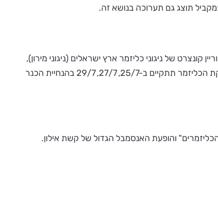
מקביל תוצג גם תערוכה בנושא זה.
קונצרט שיכללו ניגוני כליזמר מסוגים שונים. ב-21.7 התקיים באולם בר-אוריין קונצרט של ניגוני כליזמר ארץ ישראלים (ניגוני מירון),
ניגוני כליזמר רומניים, הונגריים, ניגוני חתונה מולדוביים ועוד, בביצוע מיטב נגני מוסיקת הכליזמר בארץ. סדנה להיכרות עם מוסיקת הכליזמר תתקיים ב-25/7, 27/7, 29/7 בהנחיית הכנר