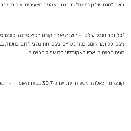
בשם "הנס של קרמונה" בו ינגנו האמנים הצעירים יצירות מהר
סניה קרויטור ואביו האקורדיוניסט אמיל קרויטור.
קונצרט הגאלה המסורתי יתקיים ב-30.7 בבית האופרה - המשכן לאמנויות הבמה בת"א ויכלול נגינת סולנים, הופעת "אנסמבל הכליזמרים" והופעת האנסמבל הגדול של קשת אילון.