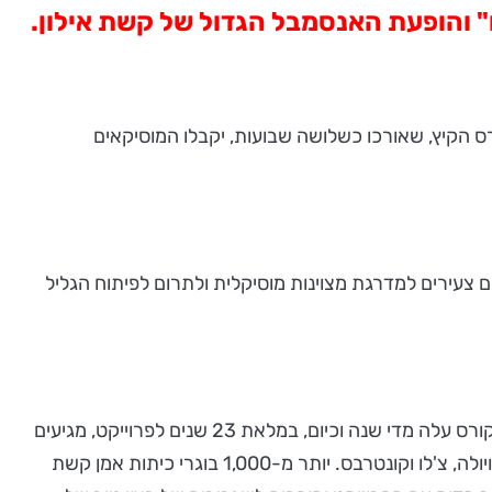
" והופעת האנסמבל הגדול של קשת אילון.
-24 לכנרים ולנגני כלי קשת בקיבוץ אילון שבגליל המערבי, ויסתיים ב-7 באוגוסט. בקורס הקיץ, שאורכו כשלושה שבועות, יקבלו המוסיקאים
, מתוך מטרה לטפח ולקדם כנרים צעירים למדרגת מצוינות מוסיקלית ולתרום לפיתוח הגליל
בשנות הפעילות הראשונות השתתפו בכיתות האמן עד 25 כנרים מדי שנה, רובם ישראלים ועולים חדשים. מספר המשתתפים בקורס עלה מדי שנה וכיום, במלאת 23 שנים לפרוייקט, מגיעים
לאילון, אחרי מיון קפדני, כ-50 כנרים צעירים מיותר מ-20 מדינות. בשנים האחרונות הצטרפו לקורס גם נגני כלי קשת אחרים – ויולה, צ'לו וקונטרבס. יותר מ-1,000 בוגרי כיתות אמן קשת