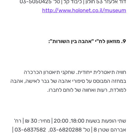
דוד אלעזר 53 חולון | כיבוד קל | טל' 03-5050425
http://www.holonet.co.il/museum
9. מוזאון לח"י "אהבה בין השורות":
חוויה תיאטרלית ייחודית. שחקני תיאטרון הכרכרה
במחזה המבוסס על סיפורי אהבה של גבר לאישה, אהבה
למולדת, רעות ואחווה של לוחם לחברו.
שתי הופעות בשעות 18:00, 20:00 | מחיר: 30 ₪ | רח'
אברהם שטרן 8 | טל' 03-6820288, 03-6837582 |