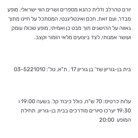
יורם טהרלב ודלית כהנא מספרים ושרים הווי ישראלי. מופע
מבדר, ועם זאת, חכם ואינטליגנטי, המסתכל על חיינו מתוך
גאווה על ההישגים תוך מבט כן ואמיתי. מופע שכולו עומק
ועושר אמנותי, לצד ביצועים מלאי הומור וקצב.
בית בן-גוריון שד' בן גוריון 17 , ת"א, טל': 03-5221010
עלות כרטיס: 70 ש"ח, כולל כיבוד קל. בשעה 19:00 ו
19:30 יערכו סיורים מודרכים בבית בן-גוריון. תחילת
המופע 20:00