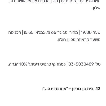
משנסונים עם הזמרת עדן הולן והנגנים אוראל אושרת ובן
אילון.
שעה 19:00 | מחיר: מבוגר 65 ₪, גמלאי 55 ₪ | הכניסה
משער קראוזה מכיוון חולון,
טל' 03-5030489 | למחזיקי כרטיס דיגיתל 10% הנחה.
12. בית בן גוריון - "איזו מדינה...":