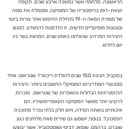
הראשונה. מלחמה אשר נמשכה ארבע שנים, תקופה
יוצאת-דופן בהיסטוריה של המוסיקה, ומסמלת את סופה
של מסורת המאה ה-19 ותחילת החיפוש אחר צורות ביטוי
וסגנונות מוסיקליים חדשים. זו הזדמנות להתוודע למגוון
היצירות המרהיב שהולחנו באותן שנים, המהוות גשר בין
ישן לחדש.
במקביל, חגיגת 150 שנים להולדת ריכארד שטראוס, אחד
ממבשרי המודרניזם המוסיקלי החשובים ביותר. היצירות
התזמורתיות הגדולות והאופרות של שטראוס, מוכרות
לרובינו יותר מאשר המוסיקה הקאמריתושיריו. הם
איכותיים באותה המידה, ויהוו חלק בלתי נפרד מתוכנית
הפסטיבל. בנוסף, יושמעו גם שירים מאת מלחינים כגון
שוברט, ברהמס, שומאן, דביסי ושוסטקוביץ’, אשר יבוצעו