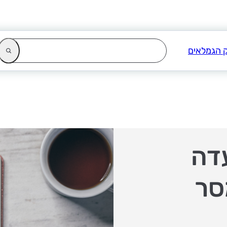
עדה
סר