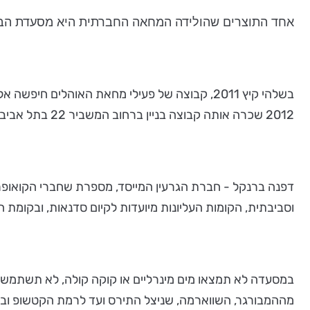
אחד התוצרים שהולידה המחאה החברתית היא מסעדת הבר-קי
בשלהי קיץ 2011, קבוצה של פעילי מחאת האוהל
2012 שכרה אותה קבוצה בניין ברחוב המשביר 22 בתל אביב, וב-5 ביולי 2012 נפתח הבר קיימא.
דפנה ברנקל - חברת הגרעין המייסד, מספרת שחברי הקואופרט
וסביבתית, הקומות העליונות מיועדות לקיום סדנאות, ובקומת ה
במסעדה לא תמצאו מים מינרליים או קוקה קולה, לא תשתמשו ב
מההמבורגר, השווארמה, שניצל התירס ועד לרמת הקטשופ ובמחי