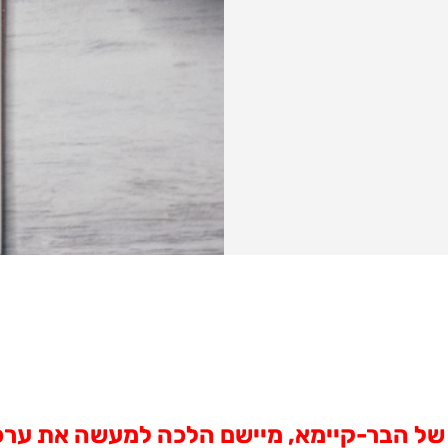
 של הבר-קיימא, מיישם הלכה למעשה את ערכי