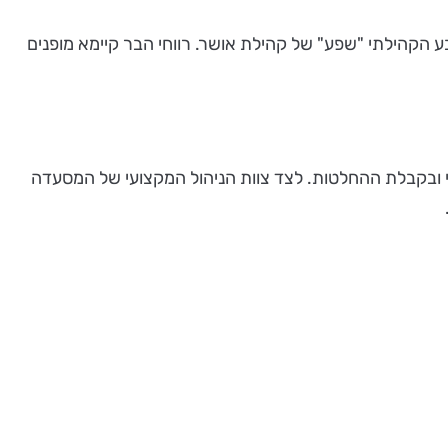
הקהילתי "שפע" של קהילת אושר. רווחי הבר קיימא מופנים
קסימום שקיפות ושיתוף של 403 החברים, במידע הרלוונטי ובקבלת ההחלטות. לצד צוות הניהול המקצועי של המסעדה