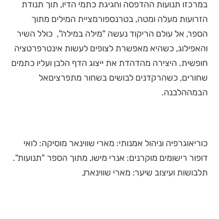
במרכזו תנועות ההדפסה וחגיגת כתמי הדיו, תוך תנודת
הזרועות מעלה ומטה, בטרנספורמציית המילים מתוך
הספר, אל עולם הריקוד נעשה "מילה במילה", כולל השיר
והאפילוג, כשהיא מאפשרת לצופים לעשות אינטרפרטציה
חופשית. היצירה מהדהדת את ייצוג הדף הלבן ועליו כתמים
שחורים, כשהרקדנים לבושים בשחור מתפרציםאל
הבמההלבנה.
כוריאוגרפיה וניהול אמנותי: מארי שווינאר מוסיקה: לואי
דופור רישומים מוקרנים: אנרי מישו, מתוך הספר "תנועות".
תלבושות ועיצוב שיער: מארי שווינאר
נ