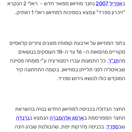
ב
אפריל
2007
נחנך מוזיאון מפואר חדש - ראלי 2 הנקרא
"זיכרון ספרד" ונמצא בסמיכות למוזיאון ראלי 1 הוותיק.
בתוך המוזיאון על ארבעת קומותיו מוצגים ציורים קלאסיים
מקוריים מהמאות ה- 16 עד ה-18 העוסקים בנושאים
מה
תנ"ך
. כל התמונות עברו רסטורציה ע"י מומחה מסיינה
שבאיטליה לפני תלייתן במוזיאון. בקומה התחתונה קיר
המוקדש כולו לנושא גירוש ספרד.
החצר הגדולה בכניסה למוזיאון החדש בנויה בהשראת
החצר המפורסמת ב
ארמון אלהמברה
הנמצא ב
גרנדה
שב
ספרד
. בכניסה מזרקות יפות, שהבולטת שבהן הינה