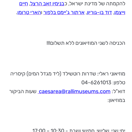
להקמתה של מדינת ישראל, כ
בנימין זאב הרצל
,
חיים
וייצמן
,
דוד בן-גוריון
,
ארתור ג'יימס בלפור
ו
הארי טרומן
.
הכניסה לשני המוזיאונים ללא תשלום!!!
מוזיאוני ראלי: שדרות רוטשילד (ליד מגדל המים) קיסריה
טלפון: 04-6261013
דוא"ל:
caesarea@rallimuseums.com
שעות הביקור
במוזיאון:
ימי שני, שלישי, חמישי ושבת - 10:30 – 17:00