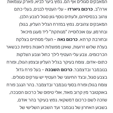
המאבקים סגולים אף הם. נפוץ ביער לביא, פארק עצמאות
ארה"ב.
כרכום גיארדו
- עלי העטיף לבנים, בעלי כתם
צהוב בבסיסיהם, ולעתים נוסף גוון סגול לצבע הלבן.
המאבקים צהובים. נפוץ במזרח הגליל העליון, בגולן
ובחרמון, עם אוכלוסייה "מנותקת" ליד מעגן מיכאל
ובחורבת קרתא.
כרכום נאה
- העלי מסתיים בצלקת
בעלת שלוש זרועות, שאינן מפוצלות לאונות נימיות כבשאר
הכרכומים. צבע עלי העטיף לילך כחול וצבע הצלקות
כתום-אדום. צומח בעיקר בגליל העליון ובצפון הגולן, ופורח
בנובמבר ובדצמבר.
כרכום השבכה
- בעל פרח גדול
בצבע סגול, ובצד החיצוני של העטיף יש עורקים סגולים.
צומח בגולן ופורח בסוף נובמבר ובדצמבר. בהר הנגב פורח
באוקטובר מין קרוב מאוד, אולי טיפוס של כרכום הסבכה,
שזכה לשם כרכום דמשקאי. נפוץ בעיקר בהר אודם,
בשבוע האחרון של נובמבר ועד השבוע השלישי של