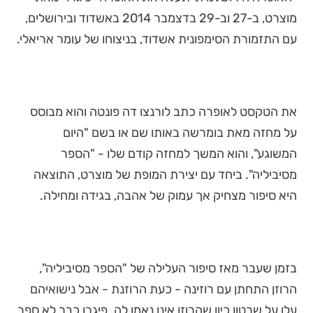
מוצרט, ב-27 וב-29 בדצמבר 2014 באשדוד ובירושלים,
עם התזמורת הסימפונית אשדוד, בניצוחו של עומר אריאלי.
את הטקסט לאופרה כתב לורנצו דה פונטה והוא מבוסס
על מחזה מאת בומרשה באותו שם או בשם "היום
המשוגע", והוא המשך למחזה קודם שלו - "הספר
מסיביליה". ביחד עם יצירת המופת של מוצרט, התוצאה
היא סיפור מצחיק אך עמוק של אהבה, בגידה ומחילה.
בזמן שעבר מאז סיפור העלילה של "הספר מסיביליה",
הרוזן התחתן עם רוזינה - כעת הרוזנת - אבל נישואיהם
עלו על שרטון כיון שהרוזן אינו נאמן לה. פיגרו כבר לא ספר