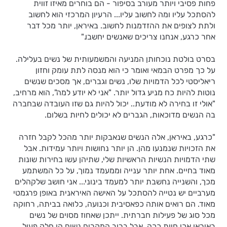
פחות פסיבי ויותר מעורב בסיפור - הם בוחרים מאיזו זווית
להסתכל עליו ומה לחשוב עליו... הרעיון המרכזי הוא לחשוב
ולתת לצופים את ההזדמנות לחשוב. באיראן, יותר מכל דבר
אחר כרגע, אנחנו צריכים שאנשים יחשבו."
בסרט בולטת נוכחותן המניעה והמשמעותית של נשים בעלילה.
על כך מפרט הבמאי ואומר כי הוא מנסה לתת עומק וחזון
ריאליסטי לכל הדמויות שלו, נשים וגברים, אך מסכים שנשים
נוטות להיות כח מניע גדול יותר. "אני לא יודע למה", הוא מרחיב,
"אולי זו בחירה לא מודעת.. יכול להיות גם שזו העובדה שבחברה
בה הנשים מדוכאות, הגברים לא יכולים לחיות בשלום.
"כרגע, באיראן, אלה הנשים שנאבקות יותר מהכל לקבל חזרה
את הזכויות שנמנעו מהן. הן יותר נחושות ויותר עמידות. אבל
שתי הדמויות הנשיות הראשיות שלי, שתיהן עשו בחירות שונות
מאוד בחיים. אחת יותר ענייה וממעמד נמוך, על כל המשתמע
מכך, והשנייה נחשבת יותר למעמד בינוני... אני חושב שלקהלים
מערביים יש נטייה להסתכל על האישה האיראנית באופן פרגמטי
מאוד. הם רואים אותה כפאסיבית וכנועה, כלואה בביתה, רחוקה
מכל סוג של פעילות חברתית. ייתכן שאחוז מסוים של נשים
באיראן אכן חיות ככה, אבל ברוב המקרים נשים הן חלק פעיל