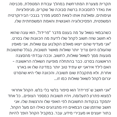
תקרית מצערת המתרחשת במהלך עבודת המטפלת, מכניסה
את נאדר לתסבוכת ברשת סבוכה של שקרים, מניפולציות
ועימותים, ומאלצת אותו לצאת למסע מפרך בנבכי הבירוקרטיה
המשפטית, הפסיכולוגיה האנושית והאמת המשפחתית שלו.
כשהבמאי נשאל על מה בעצם מדבר "פרידה", הוא עונה שהוא
לא חושב שזה חשוב לקהל שלו לדעת מה הכוונות שלו בסרט.
"אני מעדיף שהם ייצאו מאולם הקולנוע עם שאלות. אני מאמין
שהעולם היום צריך יותר שאלות מאשר תשובות, בגלל שתשובות
מונעות ממך לשאול שאלות, לחשוב. וככה עבדתי מהסצנה
הראשונה בסרט. כבר בהתחלה מופיעה השאלה הראשונה -
האם לילד איראני יש עתיד טוב יותר במדינה שלו או בארץ
אחרת. ולא מתקבלת שום תשובה. והכוונה שלי היא שהסרט
יגרום לקהל לשאול שאלות כמו זו...
"אני חושב ש 'פרידה' הוא סיפור בלשי בלי בלש. הקהל אחראי
למצוא פתרון לתעלומה, ויהיו תשובות כמספר הצופים.. כל אחד
יתמקד בנקודות החשובות לפי האופי שלו והרגשות שלו. אני
חושב שהזמן שבו הבמאים היו מתנהגים כאילו הם מעל הקהל,
בתור יועצים או מעבירי מידע, עבר. במקביל הקהל הופך להיות