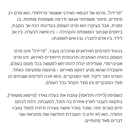
"פרידה", סרטו של הבמאי האירני אשגאר פרח'אדי, הוא סרט רב
מימדים, סיפור משפחתי אנושי ודרמה משפטית מותחת, בו
זמנית. אבל בעיקרו הוא סרט העוסק בעדינות רבה אך נוקבת,
ביחסים שבתוך המשפחה והקהילה - בין אישה לבעלה, בין אב
לילד, בין אדם לחברו, ובין איש לאמונתו.
בניגוד לסרטים האיראנים שהכרנו בעבר, "פרידה" אינו סרט
העוסק בהוויה האתנית-תרבותית הייחודית לאיראן. זהו סרט
אוניברסלי, שעלילתו יכלה להתרחש למעשה בכל מקום בעולם,
והעובדה שהוא מגיע דווקא מאיראן - מרגשת ומפעימה כאחד.
הסרט הפך ליקיר תאי המבקרים, והוא זוכה לפרסים ושבחים הן
מצד המבקרים והן מצד הקהל בכל העולם.
כשסימין (ליילה חת'אמי) עוזבת את בעלה נאדר (פיימאן מועאדי),
בתקווה לעבור לארץ אחרת בה תוכל, לטענתה, לתת לבתם
חיים טובים יותר, שוכר נאדר אישה צעירה ודתיה לטפל באביו
החולה. הוא לא יודע כי העובדת החדשה שלו מחביאה שני
דברים מאד מהותיים.