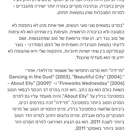
וקיים בחברה, ובהרבה מקרים בצורה יותר ישירה מהגברים -
למרות המגבלות שהן נמצאות תחתן.
"בסרט נמצאים שני סוגי הנשים, ואף אחת מהן לא נתפסת לא
כמגונה ולא כגיבורה הראשית. העימות בין שתיהן הוא לא עימות
של טוב נגד רע. הן שתי גרסאות של טוב שמתנגשות, ושם
לדעתי נמצאת הטרגדיה האמיתית של הזמן המודרני - נוצר
קונפליקט בין שתי ישויות חיוביות, והתקווה שלי היא שהצופה לא
יידע מי הוא מעדיף שינצח".
"פרידה" הוא סרטו החמישי של אשגאר פרח'אדי, אחרי
"Dancing in the Dust" (2003), "Beautiful City" (2004),
"Fireworks Wednesday" (2006) ו- "About Elly" (2009) -
כשאת כולם הוא גם כתב. הוא זכה בפרס דב הכסף לבמאי הטוב
בפסטיבל ברלין על "About Elly", והיה מועמד עליו גם לפרס
הסרט הטוב ביותר בפסטיבל. "פרידה" זכה בפרסים רבים,
ביניהם שלושה בפסטיבל ברלין, פרס התסריט הטוב של פרסי
המבקרים בלוס אנג'לס, ופרס גלובוס הזהב לסרט הזר הטוב
ביותר לשנת 2011. הוא גם הנציג האיראני לפרס הסרט הזר
הטוב ביותר באוסקר 2011.