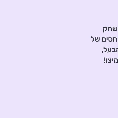
משחק
חסים של
הבעל,
יצו!