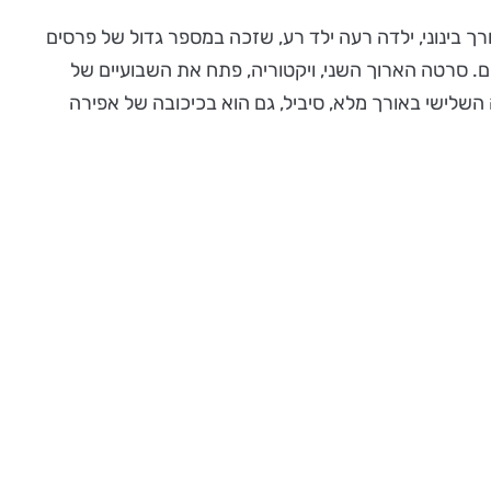
ות בפריז. סרטה הראשון צולם במהלך הפגות סטודנטים ב 2007. ב 2012 יצרה סרט באורך בינוני, ילדה רעה ילד רע, שזכה במספר גדול של פרסים
ם. סרטה הארוך השני, ויקטוריה, פתח את השבועיים של
סזרים, כולל לסרט הטוב ביותר ולשחקנית וירז'יני אפירה. ב 2019 ביימה את סרטה השלישי באורך מלא, סיביל, גם הוא בכיכובה של אפירה