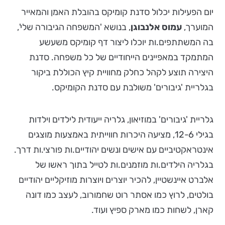
יום הפעילות יכלול סדנת קומיקס בהובלת האמן והמאייר
המוערך,
עמוס אלנבוגן
, בנושא 'המשפחה הגיבורה שלי',
בה המשתתפים.ות יוכלו ליצור דף קומיקס משעשע
המתמקד במאפיינים הייחודיים של כל משפחה. סדנת
היצירה תוצע לקהל כחלק מחוויית קיץ הכוללת ביקור
בגלריית 'גיבורים' משולבת עם סדנת הקומיקס.
גלריית 'גיבורים' במוזיאון, גלריה ייעודית לילדים וילדות
בגילי 12-6, מציעה היכרות חווייתית באמצעות מוצגים
אינטראקטיביים עם אישים ונשים יהודיים.ות פורצי.ות דרך.
בגלריה הילדים.ות מוזמנים.ות לטייל בתוך ראשו של
אלברט איינשטיין, להכיר יוצרים ויוצרות מוזיקליים יהודיים
בולטים, לרוץ כמו אסתר רוט שחמורוב, לעצב כמו דונה
קארן, לשחות כמו מארק ספיץ ועוד.