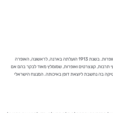
הארנה הופעלה מחדש כתיאטרון בתקופת הרנסאנס ומאז 1913 ועד היום, היא משמשת גם לקונצרטים ואופרות. בשנת 1913 הועלתה בארנה, לראשונה, האופרה
 תרבות, קונצרטים ואופרות, שמומלץ מאוד לבקר בהם אם
ירופה ותבל מגיעים אליה, במיוחד לפסטיבל הקיץ. בארנה מקום ל-30,000 צופים והאקוסטיקה בה נחשבת ליוצאת דופן באיכותה. המנצח הישראלי