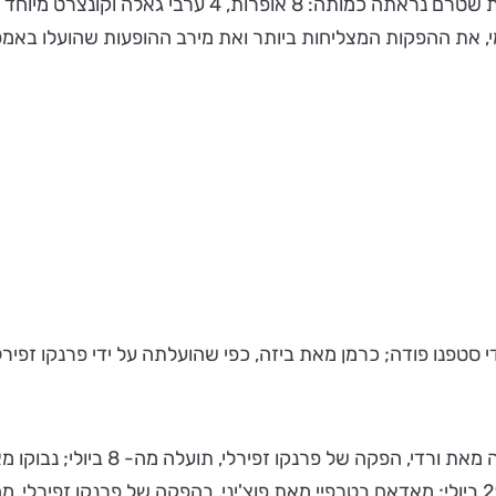
לציון 100 שנות אופרה בזירת הארנה, נבחרה לפסטיבל תו
פנו פודה; כרמן מאת ביזה, כפי שהועלתה על ידי פרנקו זפירלי;