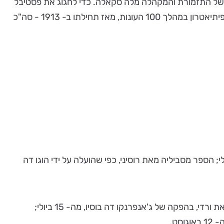
כנית שטרם נראתה כמותה: 8 אופרות, 4 ערבי גאלה וקונצרט מיוחד של התזמורת והמקהלה מלה סקאלה. כדי לחגוג את פסטיבל
האופרה המאה של ארנה, מציג פסטיבל הקיץ לקהל הבינלאומי, את ההפקות המצליחות ביותר ואת מירב ההופעות שהועלו באמפיתיאטרון במהלך 100 העונות, מאז תחילתו ב- 1913 - סה"כ
 הספר מסביליה מאת רוסיני, כפי שהועלה על ידי הוגו דה
מהיום, 1 ביולי, מועלית האופרה ריגולטו מאת ורדי; לה טרוויאטה מאת ורדי, הפקה של פרנקו זפירלי, תועלה מה- 8 ביולי; נבוקו מאת ורדי, בהפקה של ג'אנפרנקו דה בוסיו, מה- 15 ביולי;