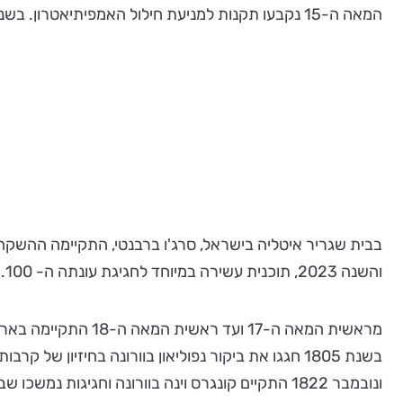
המאה ה-15 נקבעו תקנות למניעת חילול האמפיתיאטרון. בשנת 1568 הצביעה מועצת העיר על שיפוצים, במימון האצולה מקומית.
בבית שגריר איטליה בישראל, סרג'ו ברבנטי, התקיימה ההשקה 
והשנה 2023, תוכנית עשירה במיוחד לחגיגת עונתה ה- 100. הפסטיבל התחיל ביוני וימשך 3 חודשים עד מחצית ספטמבר, עם 49 מופעים מגוונים ומרהיבים.
מראשית המאה ה-17 
בשנת 1805 חגגו את ביקור נפוליאון בוורונה בחיזי
ונובמבר 1822 התקיים קונגרס וינה בוורונה וחגיגות נמשכו שבועות וכללו יצירה בשם "הברית הקדושה" מאת ג'ואקינו רוסיני ובניצוחו.