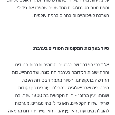
על מליחות מי ההשקיה ופיתוח שיטות השקיה אופטימליות,
והפתרונות הטכנולוגיים החדשניים שהפכו את גידולי
הערבה לאיכותיים ומובחרים ברמת עולמית.
סיור בעקבות המקומות הסודיים בערבה:
אל דרכי המדבר של הנבטים, הרומים ותרבות הנוודים
וההתיישבות הקדומה בערבה התיכונה, ועד להתיישבות
החדשה בתקופתנו. הסיור מתמקד בסודות העבר,
היסטוריה וארכיאולוגיה. במהלכו, עוברים בין נקודות
שונות; "עין מרזב" - חווה חקלאית בת 1300 שנה, בה
שרידי שדות חקלאיים, חאן גדול, בתי מגורים, מערכות
להובלת מים ועוד, חאן עין יהב - חאן שיירות קדום מהמאה