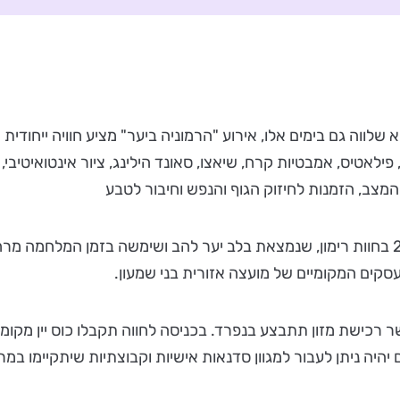
שלווה גם בימים אלו, אירוע "הרמוניה ביער" מציע חוויה ייחודי
פילאטיס, אמבטיות קרח, שיאצו, סאונד הילינג, ציור אינטואיטיבי,
מצב, הזמנות לחיזוק הגוף והנפש וחיבור לטבע
האירוע יתקיים ביום ה' 19.09.2024 בין השעות 22:00-16:30 בחוות רימון, שנמצאת בלב יער 
חיד/ה ו-350 ₪ לכרטיס זוגי, כאשר רכישת מזון תתבצע בנפרד. בכניסה לחווה תקבלו
 יהיה ניתן לעבור למגוון סדנאות אישיות וקבוצתיות שיתקיימו במר