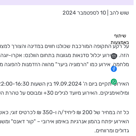
שוש להב | 10 לספטמבר 2024
שיתוף
באמצעות
על רקע התקופה המורכבת שכולנו חווים במדינה והצורך למצוא 
הזה. האירוע יכלול סדנאות מגוונות בתחום הוולנס: אקרו-יוגה, 
מלחמה, אירוע כמו "הרמוניה ביער" מהווה הזדמנות להפוגה מה
ומילואימניקים. האירוע מיועד לגילים 30+ ומבוסס על טהרת העסקים המקומיים של מועצה אזורית בני שמעון.
כל זה במחיר של 200 ₪ לי
האירוע יפתח בהמון אנרגיות באימון אירובי – "קור דאנס" ומשם
גדולים ומרווחים.