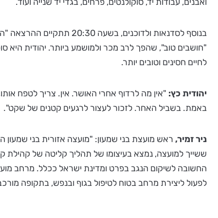
ואבנים, עבודות יד, סוקולנטים, פרחים, בגדי יד שנייה ועוד.
בנוסף לסדנאות ולדוכנים, בשעה 20:30 תתקיים ההרצאה "המדע המופלא של האושר - ואיך להשתמש בו לחיים טובים יותר", בהובלתה של
"חושבים טוב", שהפך לרב מכר ולמושמע ביותר. יהודית היא
לחיים חסינים וטובים יותר.
יהודית כץ:
"אין מה לרדוף אחרי האושר. אין. צריך לטפח אות
באמת. בשביל האחר. לזכור לעצור לרגעים קטנים של שקט".
ניר זמיר,
ראש מועצת בני שמעון: "מועצה אזורית בני שמעון הת
ששייך למועצה, נמצא בעיצומו של תהליך קליטה של קהילת קי
החשובה לשיקום הנגב בפרט ומדינת ישראל ככלל. מרחב מועצה
לפעול ליצירת מרחב בטוח לטיפול בגוף ובנפש, בתקופה מורכבת