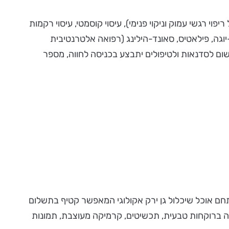
יאצו, טרילוטרפיה (שיטות התעוררות מעולם ה ZEN עם כלים מודרניים של ריפוי רגשי עמוק וניקוי פנימי), עיסוי קוסמטי, עיסוי רקמות
גה, פילאטיס, סאונד-הילינג (רפואה אלטרנטיבית
שום לסדנאות ולטיפולים יתבצע בכניסה לחווה, מספר
תחם אוכל שיכלול גן ירק אקולוגי המאפשר קטיף בתשלום
טיקה ברוקחות טבעית, תכשיטים, קרמיקה מעוצבת, תמונות