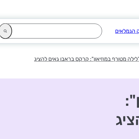
לילה מטורף במוזיאון": קרקס בראבו גאים להציג
":
ציג