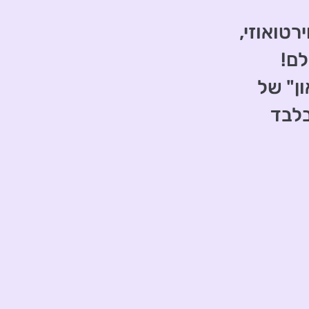
טואוזי,
ם!
ן" של