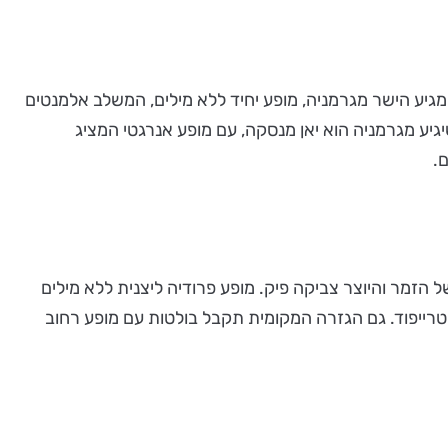
המגיע הישר מגרמניה, מופע יחיד ללא מילים, המשלב אלמנטים
גיע מגרמניה הוא יאן מנסקה, עם מופע אנרגטי המציג
.
 הוא "מעבר לפיק", מופע קרקסי שכולו מחווה למוזיקה של שנות ה-70 וביניהם, שיריו של הזמר והיוצר צביקה פיק. מופע פרודיה ליצנית ללא מילים
 טרייפוד. גם הגזרה המקומית תקבל בולטות עם מופע רחוב