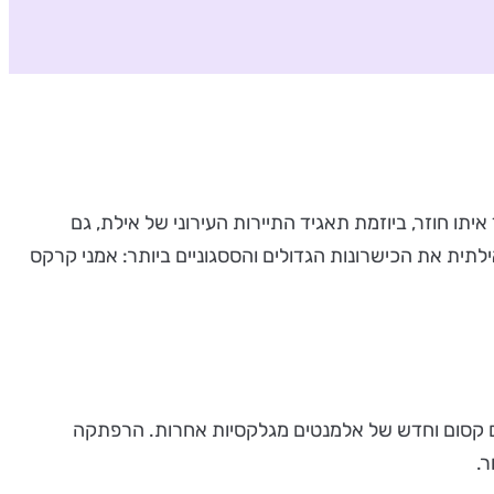
יתו חוזר, ביוזמת תאגיד התיירות העירוני של אילת, גם
ילתית את הכישרונות הגדולים והססגוניים ביותר: אמני קרקס
וית 360 במימדים גדולים ומרהיבים, המציגה עולם קסום וחדש של אלמנטים מגלקסיות אחרות. הרפתקה
.