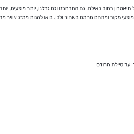
התיירות אילת: "בשנה ה-11 של פסטיבל תיאטרון רחוב באילת, גם התרחבנו וגם גדלנו, יו
ופעי מקור ומתחם מהמם בשחור ולבן. בואו להנות ממזג אוויר מ
ועד טיילת הרודס