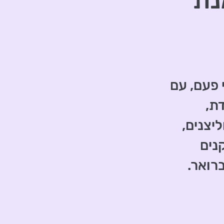
נת
ר מאי פעם, עם
ת,
יצנים,
נים